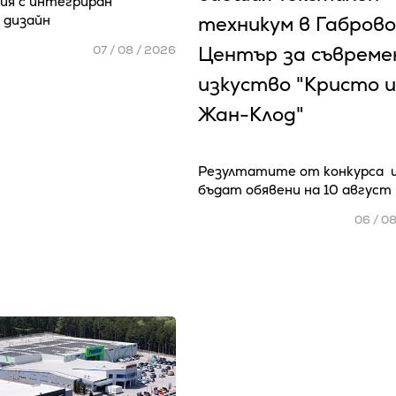
ия с интегриран
 дизайн
техникум в Габрово
Център за съвреме
07 / 08 / 2026
изкуство "Кристо и
Жан-Клод"
Резултатите от конкурса 
бъдат обявени на 10 август
06 / 0