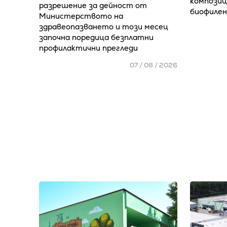
композиц
разрешение за дейност от
биофилен
Министерството на
здравеопазването и този месец
започна поредица безплатни
профилактични прегледи
07 / 08 / 2026