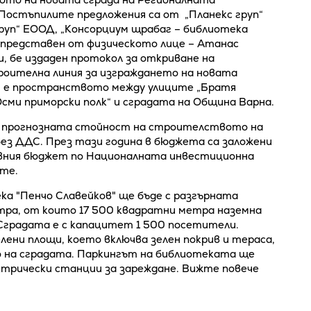
 Постъпилите предложения са от „Планекс груп“
груп“ ЕООД, „Консорциум щрабаг – библиотека
 представен от физическото лице – Атанас
и, бе издаден протокол за откриване на
роителна линия за изграждането на новата
и, е пространството между улиците „Братя
„Осми приморски полк“ и сградата на Община Варна.
, прогнозната стойност на строителството на
 без ДДС. През тази година в бюджета са заложени
ржавния бюджет по Националната инвестиционна
те.
а "Пенчо Славейков" ще бъде с разгърната
ра, от които 17 500 квадратни метра наземна
 Сградата е с капацитет 1 500 посетители.
лени площи, което включва зелен покрив и тераса,
о на сградата. Паркингът на библиотеката ще
ектрически станции за зареждане. Вижте повече