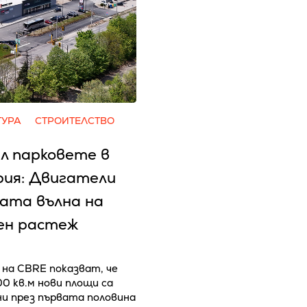
ТУРА
СТРОИТЕЛСТВО
л парковете в
рия: Двигатели
вата вълна на
ен растеж
на CBRE показват, че
00 кв.м нови площи са
и през първата половина