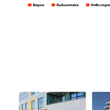
Варна
Библиотека
Ново стр