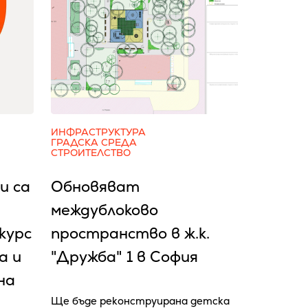
ИНФРАСТРУКТУРА
ГРАДСКА СРЕДА
СТРОИТЕЛСТВО
и са
Обновяват
междублоково
курс
пространство в ж.к.
а и
"Дружба" 1 в София
на
Ще бъде реконструирана детска