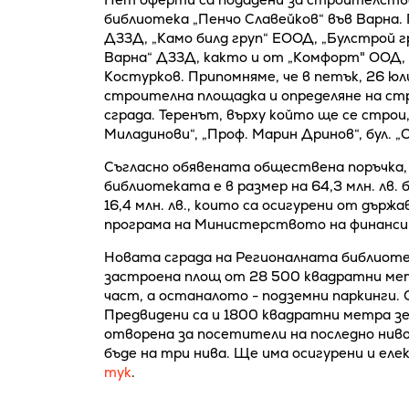
библиотека „Пенчо Славейков“ във Варна.
ДЗЗД, „Камо билд груп“ ЕООД, „Булстрой 
Варна“ ДЗЗД, както и от „Комфорт" ООД,
Костурков. Припомняме, че в петък, 26 юл
строителна площадка и определяне на ст
сграда. Теренът, върху който ще се стро
Миладинови“, „Проф. Марин Дринов“, бул. 
Съгласно обявената обществена поръчка
библиотеката е в размер на 64,3 млн. лв.
16,4 млн. лв., които са осигурени от дъ
програма на Министерството на финанси
Новата сграда на Регионалната библиотек
застроена площ от 28 500 квадратни мет
част, а останалото - подземни паркинги.
Предвидени са и 1800 квадратни метра зе
отворена за посетители на последно нив
бъде на три нива. Ще има осигурени и ел
тук
.