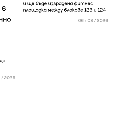
и ще бъде изградена фитнес
 в
площадка между блокове 123 и 124
нно
06 / 08 / 2026
ще
8 / 2026