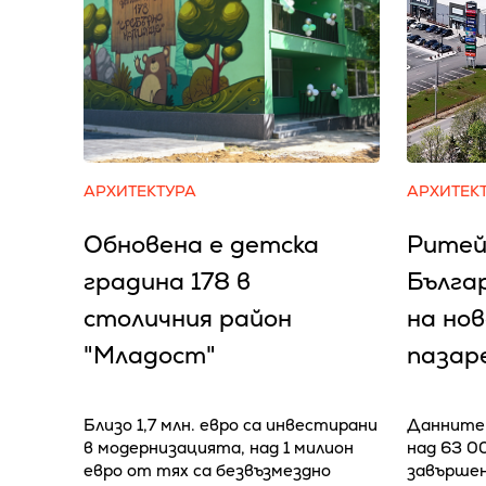
АРХИТЕКТУРА
АРХИТЕК
Обновена е детска
Ритей
градина 178 в
Бълга
столичния район
на но
"Младост"
пазар
Близо 1,7 млн. евро са инвестирани
Данните 
в модернизацията, над 1 милион
над 63 0
евро от тях са безвъзмездно
завършен