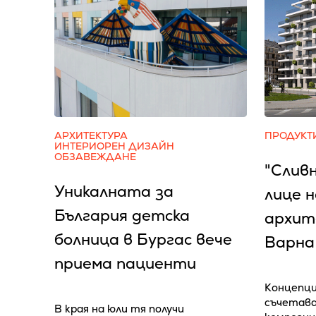
АРХИТЕКТУРА
ПРОДУКТ
ИНТЕРИОРЕН ДИЗАЙН
ОБЗАВЕЖДАНЕ
"Слив
Уникалната за
лице 
България детска
архит
болница в Бургас вече
Варна
приема пациенти
Концепци
съчетава
В края на юли тя получи