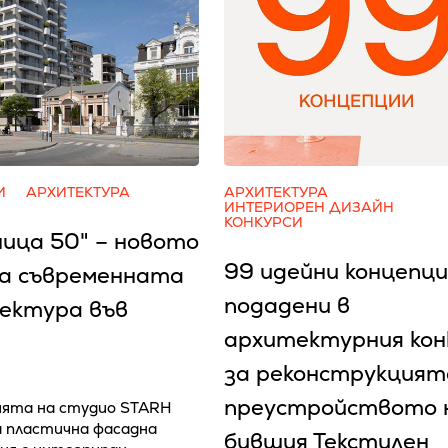
И
АРХИТЕКТУРА
АРХИТЕКТУРА
ИНТЕРИОРЕН ДИЗАЙН
КОНКУРСИ
ница 50" – новото
99 идейни концепци
на съвременната
подадени в
ектура във
архитектурния кон
за реконструкцият
преустройството 
ята на студио STARH
 пластична фасадна
бившия Текстилен