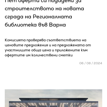
Пет оферти са подадени за
строителството на новата
сграда на Регионалната
библиотека във Варна
Комисията проверява съответствието на
ценовите предложения и на предложената от
участниците обща цена и приложените към
офертите им количествени сметки
06 / 08 / 2024