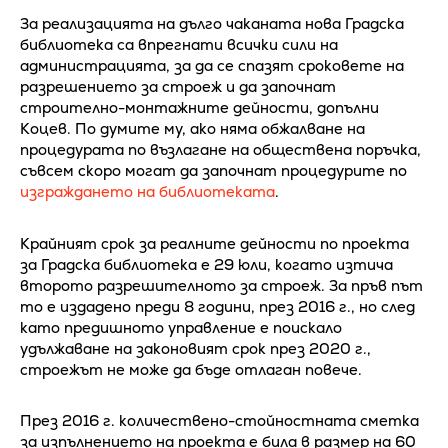
За реализацията на дълго чаканата нова Градска
библиотека са впрегнати всички сили на
администрацията, за да се спазят сроковете на
разрешението за строеж и да започнат
строително-монтажните дейности, допълни
Коцев. По думите му, ако няма обжалване на
процедурата по възлагане на обществена поръчка,
съвсем скоро могат да започнат процедурите по
изграждането на библиотеката
.
Крайният срок за реалните дейности по проекта
за Градска библиотека е 29 юли, когато изтича
второто разрешителното за строеж. За пръв път
то е издадено преди 8 години, през 2016 г., но след
като предишното управление е поискало
удължаване на законовият срок през 2020 г.,
строежът не може да бъде отлаган повече.
През 2016 г. количествено-стойностната сметка
за изпълнението на проекта е била в размер на 60