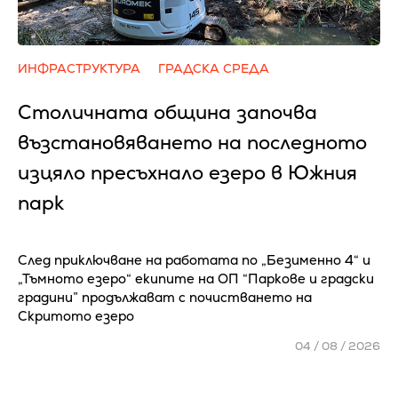
ИНФРАСТРУКТУРА
ГРАДСКА СРЕДА
Столичната община започва
възстановяването на последното
изцяло пресъхнало езеро в Южния
парк
След приключване на работата по „Безименно 4“ и
„Тъмното езеро“ екипите на ОП “Паркове и градски
градини” продължават с почистването на
Скритото езеро
04 / 08 / 2026