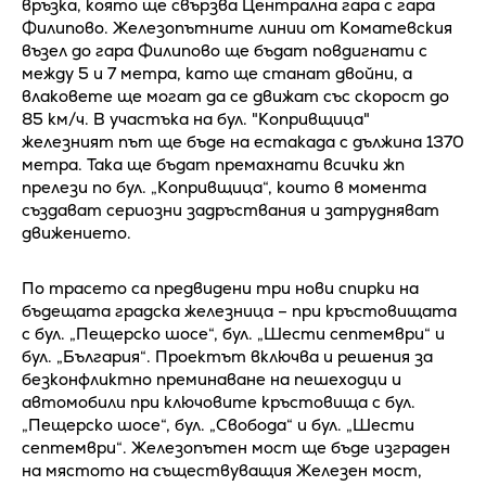
връзка, която ще свързва Централна гара с гара
Филипово. Железопътните линии от Коматевския
възел до гара Филипово ще бъдат повдигнати с
между 5 и 7 метра, като ще станат двойни, а
влаковете ще могат да се движат със скорост до
85 км/ч. В участъка на бул. "Копривщица"
железният път ще бъде на естакада с дължина 1370
метра. Така ще бъдат премахнати всички жп
прелези по бул. „Копривщица“, които в момента
създават сериозни задръствания и затрудняват
движението.
По трасето са предвидени три нови спирки на
бъдещата градска железница – при кръстовищата
с бул. „Пещерско шосе“, бул. „Шести септември“ и
бул. „България“. Проектът включва и решения за
безконфликтно преминаване на пешеходци и
автомобили при ключовите кръстовища с бул.
„Пещерско шосе“, бул. „Свобода“ и бул. „Шести
септември“. Железопътен мост ще бъде изграден
на мястото на съществуващия Железен мост,