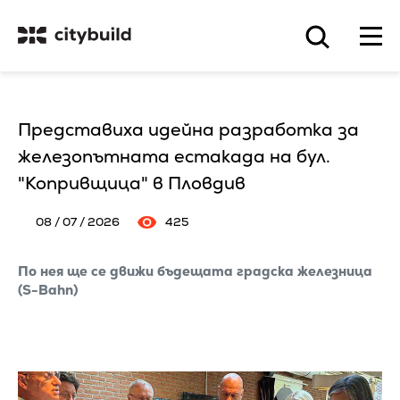
Представиха идейна разработка за
железопътната естакада на бул.
"Копривщица" в Пловдив
08 / 07 / 2026
425
По нея ще се движи бъдещата градска железница
(S-Bahn)