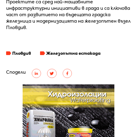
Проектите са сред най-мащабните
инфраструктурни инициативи в града и са ключова
част от развитието на бъдещата градска
железница и модернизацията на железопътен възел
Пловдив.
Пловдив
Железопътна естакада
Сподели