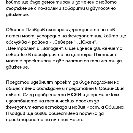
който ще бъде демонтиран и заменен с новото
съоръжение с по-големи габарити и двупосочно
движение.
Община Пловдив планира изграждането на нов
пътен мост, успоредно на железопътния, който ще
обслужва 4 района - „Северен“ , „Южен“,
„Централен“ и „Западен“, и ще изнесе движението
север-юг в периферията на центъра. Пътният
мост е проектиран с две платна по три ленти за
движение.
Предстои идейният проект да бъде подложен на
обществено обсъждане и представен в Общинския
съвет. След одобрението НКЖИ ще премине към
изготвянето на техническия проект за
железопътната естакада и новия мост, а Община
Пловдив ще обяви обществена поръчка за
проектирането на пътния мост.