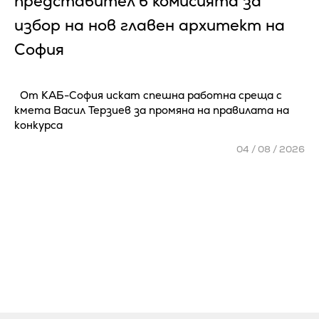
представител в комисията за
избор на нов главен архитект на
София
От КАБ-София искат спешна работна среща с
кмета Васил Терзиев за промяна на правилата на
конкурса
04 / 08 / 2026