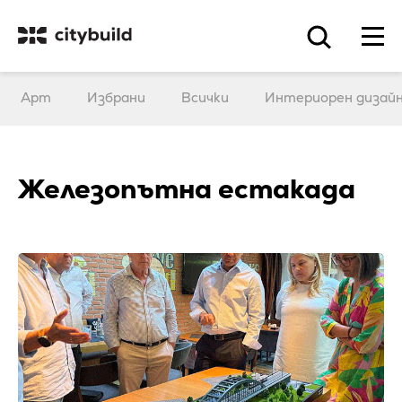
Арт
Избрани
Всички
Интериорен дизай
Железопътна естакада