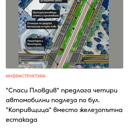
ИНФРАСТРУКТУРА
"Спаси Пловдив" предлага четири
автомобилни подлеза по бул.
"Копривщица" вместо железопътна
естакада