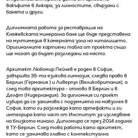
вакъфите в Анкара, за личностите, свързани с
банята и други.
Дипломната работа за реставрация на
Княжевската минерална баня ще бъде представена
на мултимедия в камерната зала на читалището.
Оригиналните хартиени табла от проекта също
ще могат да бъдат разгледани на място.
Архитект Любомир Пейчев е роден в София,
завършва 35-та езикова гимназия, следва право в
Берлин (Германия ) и Ливерпул (Великобритания), а
след това архитектура - отново в Берлин и в
Делфт (Нидерландия). За дипломния си проект
избира да се занимава с подземията на мавзолея в
София, като ги разглежда като артефакти и ги
интегрира като част от Институт за изследване
на близкото минало. Дипломира се през 2014 година
в ТУ-Берлин. След това работи като архитект,
като се занимава главно с контекстуална