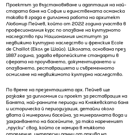
Проектът за възстановяване и адаптация на най-
старата баня на София и единствената османска
такава в града е дипломна работа на архитект
Любомир Пейчев, който от 2022 година участва в
професионалния курс по опазване на културното
наследство при Националния институт за
недвижимо културно наследство и френския Ecole
de Chaillot (Екол де Шайо). Школата, основана през
1887 година, задава европейските стандарти в
сферата на проучването, документирането и
опазването, реставрацията и съвременното
осмисляне на недвижимото културно наследство.
По време на презентацията арх. Пейчев ще
разкаже за дипломния си проект за реставрация на
Банята, най-ранните периоди на Княжевската баня
и историческа й периодизация, детайли около
двата й минерални басейна, за минералната вода и
захранването на басейните, за така нареченият
„пруски“ свод, който се намира в мъжкото
отделение, интересни данни от архива на