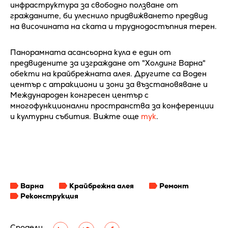
инфраструктура за свободно ползване от
гражданите, би улеснило придвижването предвид
на височината на ската и труднодостъпния терен.
Панорамната асансьорна кула е един от
предвидените за изграждане от "Холдинг Варна"
обекти на крайбрежната алея. Другите са Воден
център с атракциони и зони за възстановяване и
Международен конгресен център с
многофункционални пространства за конференции
и културни събития. Вижте още
тук
.
Варна
Крайбрежна алея
Ремонт
Реконструкция
Сподели