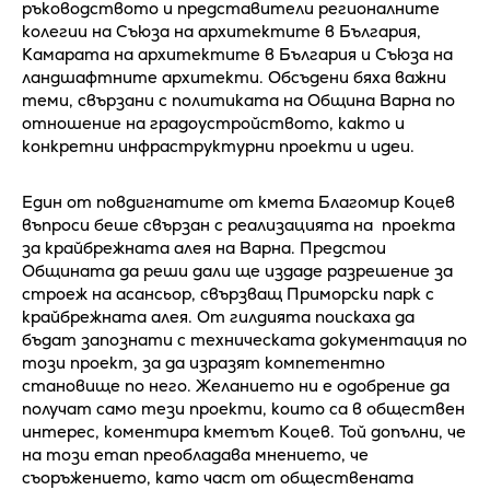
ръководството и представители регионалните
колегии на Съюза на архитектите в България,
Камарата на архитектите в България и Съюза на
ландшафтните архитекти. Обсъдени бяха важни
теми, свързани с политиката на Община Варна по
отношение на градоустройството, както и
конкретни инфраструктурни проекти и идеи.
Един от повдигнатите от кмета Благомир Коцев
въпроси беше свързан с реализацията на проекта
за крайбрежната алея на Варна. Предстои
Общината да реши дали ще издаде разрешение за
строеж на асансьор, свързващ Приморски парк с
крайбрежната алея. От гилдията поискаха да
бъдат запознати с техническата документация по
този проект, за да изразят компетентно
становище по него. Желанието ни е одобрение да
получат само тези проекти, които са в обществен
интерес, коментира кметът Коцев. Той допълни, че
на този етап преобладава мнението, че
съоръжението, като част от обществената