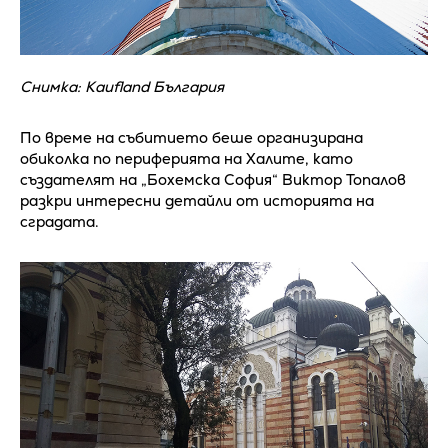
Снимка: Kaufland България
По време на събитието беше организирана
обиколка по периферията на Халите, като
създателят на „Бохемска София“ Виктор Топалов
разкри интересни детайли от историята на
сградата.