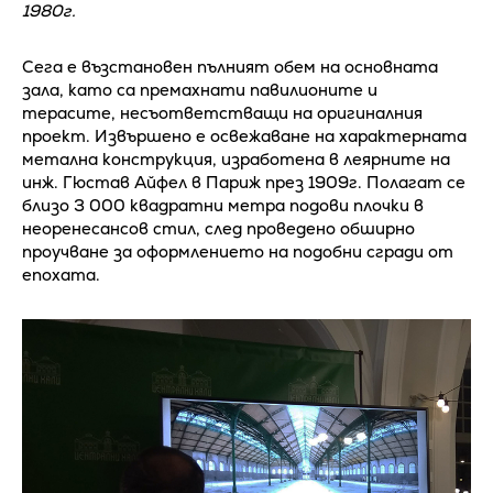
1980г.
Сега е възстановен пълният обем на основната
зала, като са премахнати павилионите и
терасите, несъответстващи на оригиналния
проект. Извършено е освежаване на характерната
метална конструкция, изработена в леярните на
инж. Гюстав Айфел в Париж през 1909г. Полагат се
близо 3 000 квадратни метра подови плочки в
неоренесансов стил, след проведено обширно
проучване за оформлението на подобни сгради от
епохата.