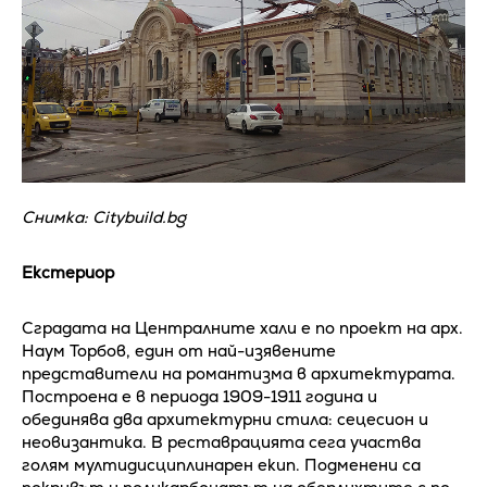
Снимка: Citybuild.bg
Екстериор
Сградата на Централните хали е по проект на арх.
Наум Торбов, един от най-изявените
представители на романтизма в архитектурата.
Построена е в периода 1909-1911 година и
обединява два архитектурни стила: сецесион и
неовизантика. В реставрацията сега участва
голям мултидисциплинарен екип. Подменени са