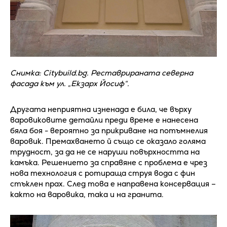
Снимка: Citybuild.bg. Реставрираната северна
фасада към ул. „Екзарх Йосиф“.
Другата неприятна изненада е била, че върху
варовиковите детайли преди време е нанесена
бяла боя - вероятно за прикриване на потъмнелия
варовик. Премахването й също се оказало голяма
трудност, за да не се наруши повърхността на
камъка. Решението за справяне с проблема е чрез
нова технология с ротираща струя вода с фин
стъклен прах. След това е направена консервация –
както на варовика, така и на гранита.