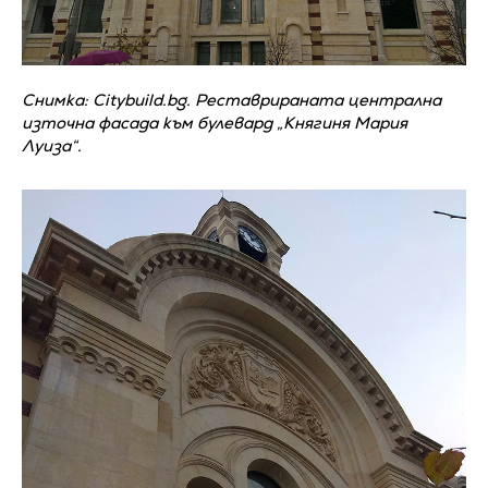
Снимка: Citybuild.bg. Реставрираната централна
източна фасада към булевард „Княгиня Мария
Луиза“.