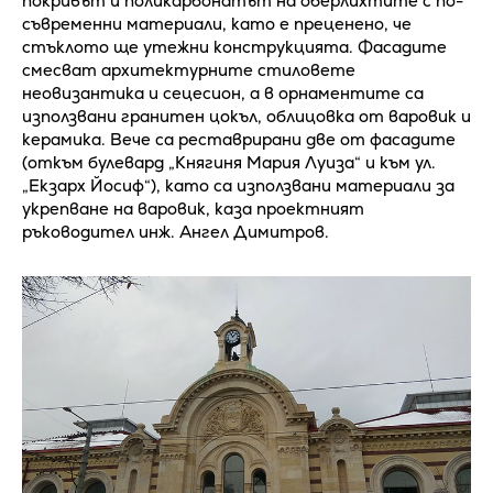
покривът и поликарбонатът на оберлихтите с по-
съвременни материали, като е преценено, че
стъклото ще утежни конструкцията. Фасадите
смесват архитектурните стиловете
неовизантика и сецесион, а в орнаментите са
използвани гранитен цокъл, облицовка от варовик и
керамика. Вече са реставрирани две от фасадите
(откъм булевард „Княгиня Мария Луиза“ и към ул.
„Екзарх Йосиф“), като са използвани материали за
укрепване на варовик, каза проектният
ръководител инж. Ангел Димитров.