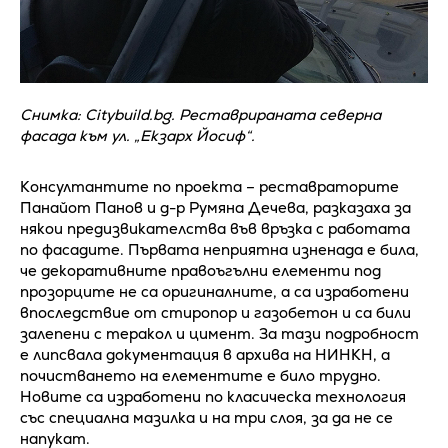
Снимка: Citybuild.bg. Реставрираната северна
фасада към ул. „Екзарх Йосиф“.
Консултантите по проекта – реставраторите
Панайот Панов и д-р Румяна Дечева, разказаха за
някои предизвикателства във връзка с работата
по фасадите. Първата неприятна изненада е била,
че декоративните правоъгълни елементи под
прозорците не са оригиналните, а са изработени
впоследствие от стиропор и газобетон и са били
залепени с теракол и цимент. За тази подробност
е липсвала документация в архива на НИНКН, а
почистването на елементите е било трудно.
Новите са изработени по класическа технология
със специална мазилка и на три слоя, за да не се
напукат.