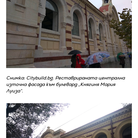
Снимка: Citybuild.bg. Реставрираната централна
източна фасада към булевард „Княгиня Мария
Луиза“.