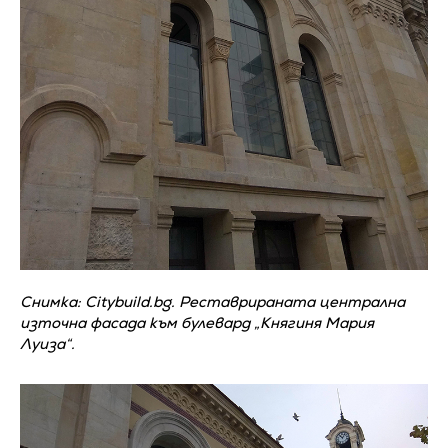
Снимка: Citybuild.bg. Реставрираната централна
източна фасада към булевард „Княгиня Мария
Луиза“.