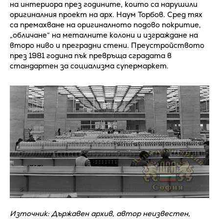
на интериора през годините, които са нарушили
оригиналния проект на арх. Наум Торбов. Сред тях
са премахване на оригиналното подово покритие,
„обличане“ на металните колони и изграждане на
второ ниво и преградни стени. Преустройството
през 1981 година пък превръща сградата в
стандартен за социализма супермаркет.
Източник: Държавен архив, автор неизвестен,