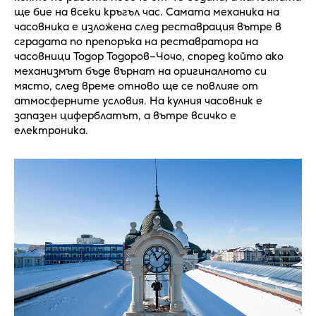
ще бие на всеки кръгъл час. Самата механика на
часовника е изложена след реставрация вътре в
сградата по препоръка на реставратора на
часовници Тодор Тодоров–Чочо, според който ако
механизмът бъде върнат на оригиналното си
място, след време отново ще се повлияе от
атмосферните условия. На кулния часовник е
запазен циферблатът, а вътре всичко е
електроника.