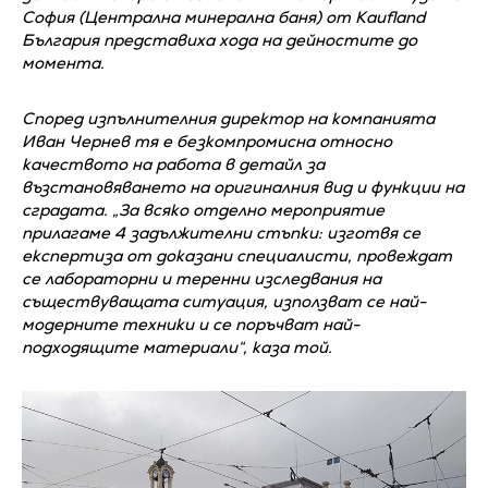
София (Централна минерална баня) от Kaufland
България представиха хода на дейностите до
момента.
Според изпълнителния директор на компанията
Иван Чернев тя е безкомпромисна относно
качеството на работа в детайл за
възстановяването на оригиналния вид и функции на
сградата. „За всяко отделно мероприятие
прилагаме 4 задължителни стъпки: изготвя се
експертиза от доказани специалисти, провеждат
се лабораторни и теренни изследвания на
съществуващата ситуация, използват се най-
модерните техники и се поръчват най-
подходящите материали“, каза той.