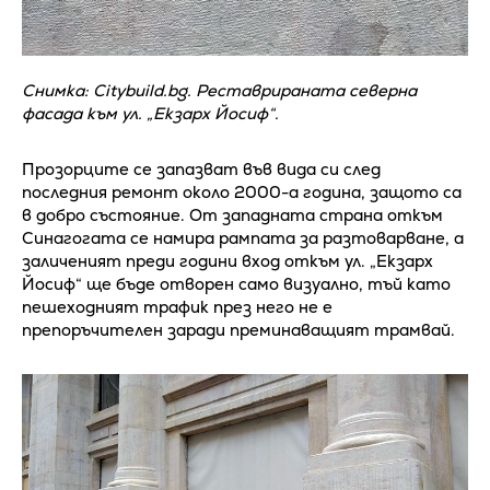
Снимка: Citybuild.bg. Реставрираната северна
фасада към ул. „Екзарх Йосиф“.
Прозорците се запазват във вида си след
последния ремонт около 2000-а година, защото са
в добро състояние. От западната страна откъм
Синагогата се намира рампата за разтоварване, а
заличеният преди години вход откъм ул. „Екзарх
Йосиф“ ще бъде отворен само визуално, тъй като
пешеходният трафик през него не е
препоръчителен заради преминаващият трамвай.