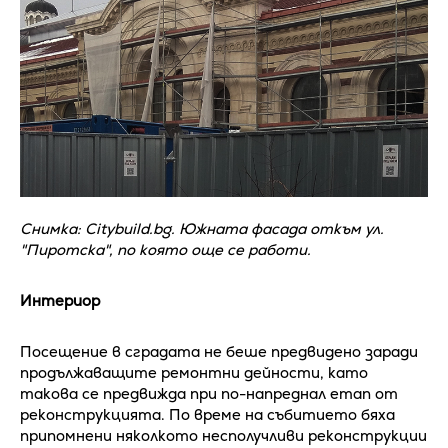
Снимка: Citybuild.bg. Южната фасада откъм ул.
"Пиротска", по която още се работи.
Интериор
Посещение в сградата не беше предвидено заради
продължаващите ремонтни дейности, като
такова се предвижда при по-напреднал етап от
реконструкцията. По време на събитието бяха
припомнени няколкото несполучливи реконструкции