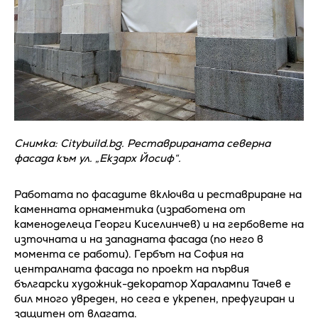
Снимка: Citybuild.bg. Реставрираната северна
фасада към ул. „Екзарх Йосиф“.
Работата по фасадите включва и реставриране на
каменната орнаментика (изработена от
каменоделеца Георги Киселинчев) и на гербовете на
източната и на западната фасада (по него в
момента се работи). Гербът на София на
централната фасада по проект на първия
български художник-декоратор Харалампи Тачев е
бил много увреден, но сега е укрепен, префугиран и
защитен от влагата.