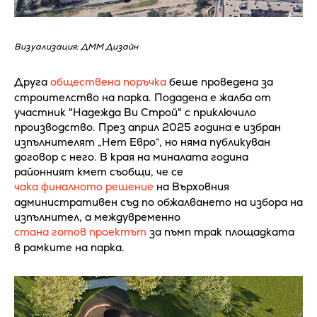
Визуализация: ДММ Дизайн
Друга
обществена поръчка
беше проведена за
строителство на парка. Подадена е жалба от
участник "Надежда Ви Строй" с приключило
производство. През април 2025 година е избран
изпълнителят „Нет Евро“, но няма публикуван
договор с него. В края на миналата година
районният кмет съобщи, че се
чака финалното решение
на Върховния
административен съд по обжалването на избора на
изпълнител, а междувременно
стана готов проектът
за пъмп трак площадката
в рамките на парка.