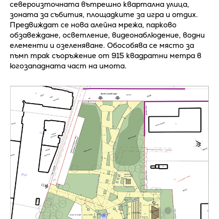
североизточната вътрешно квартална улица,
зоната за събития, площадките за игра и отдих.
Предвиждат се нова алейна мрежа, парково
обзавеждане, осветление, видеонаблюдение, водни
елементи и озеленяване. Обособява се място за
пъмп трак съоръжение от 915 квадратни метра в
югозападната част на имота.