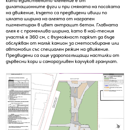
като единственото членение е от
дилатационните фуги и при смяната на посоката
на движение, където са предвидени ивици по
цялата ширина на алеята от награпен
пигментиран в цвят антрацит бетон. Главната
алея е с променлива ширина, като в най-тесния
участък е 360 см, с възможност паркът да бъде
обслужван от малък камион за сметосъбиране или
автомобил със специален режим на движение.
Предвидени са още ударопоглъщащи настилки от
дървесни кори и саморазливен каучуков гранулат.