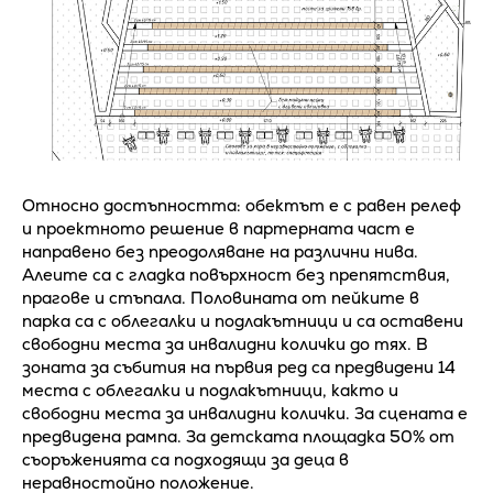
Относно достъпността: обектът е с равен релеф
и проектното решение в партерната част е
направено без преодоляване на различни нива.
Алеите са с гладка повърхност без препятствия,
прагове и стъпала. Половината от пейките в
парка са с облегалки и подлакътници и са оставени
свободни места за инвалидни колички до тях. В
зоната за събития на първия ред са предвидени 14
места с облегалки и подлакътници, както и
свободни места за инвалидни колички. За сцената е
предвидена рампа. За детската площадка 50% от
съоръженията са подходящи за деца в
неравностойно положение.