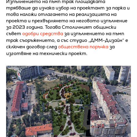
Изпълнението на пъмп трак площадката
трябваше да изчака избор на проектант за парка и
това наложи отлагането на реализацията на
проекта и прехвърлянето на неговото изпълнение
за 2023 година. Тогава Столичният общински
съвет
одобри средства
за изпълнението на пъмп
трак съоръжението, а със студио „ДММ-Дизайн“ е
сключен договор след
обществена поръчка
за
изготвяне на технически проект.