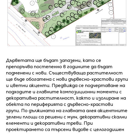
Дърветата ще бъдат запазени, като се
препоръчва постепенно в годините да бъдат
подменени с нови. Съществуваща растителност
ще бъде обогатена с нови дървесно-храстови групи
и цветни акценти. Предвижда се подчертаване на
подходите и главните композиционни моменти с
декоративна растителност, както и изолиране на
обекта по периферията с дървесно-храстови
групи. По дължината на главната алея акцентните
зелени площи са решени с мулч, декоративни скални
елементи и декоративни треви. При
проектирането са търсени видове с целогодишен