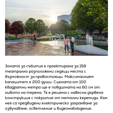
Зоната за събития е проектирана за 158
театрално разположени седящи места с
възможност за правостоящи. Максималният
капацитет е 200 души. Сцената от 100
квадратни метра ще е повдигната на 60 см от
нивото на терена. Тя е решена с навесна дървена
конструкция с покритие от метални керемиди. Към
нея са предвидени електрическо захранване за
озвучаване, осветление и видеонаблюдение.