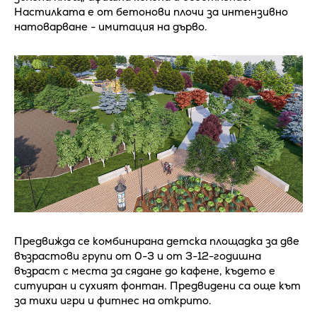
Настилката е от бетонови плочи за интензивно
натоварване - имитация на дърво.
Предвижда се комбинирана детска площадка за две
възрастови групи от 0-3 и от 3-12-годишна
възраст с места за сядане до кафене, където е
ситуиран и сухият фонтан. Предвидени са още кът
за тихи игри и фитнес на открито.