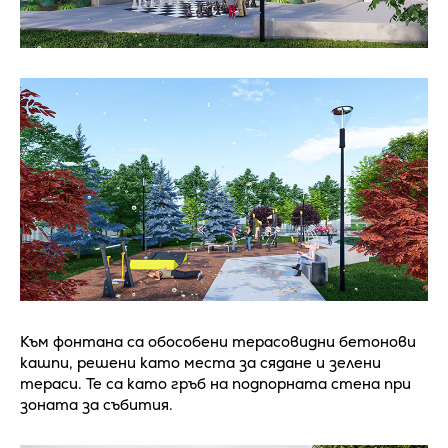
Към фонтана са обособени терасовидни бетонови
кашпи, решени като места за сядане и зелени
тераси. Те са като гръб на подпорната стена при
зоната за събития.