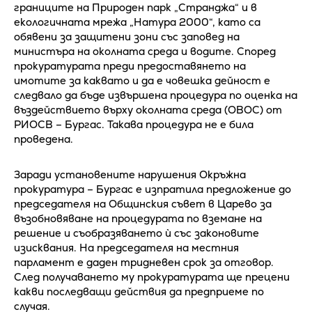
границите на Природен парк „Странджа“ и в
екологичната мрежа „Натура 2000“, като са
обявени за защитени зони със заповед на
министъра на околната среда и водите. Според
прокуратурата преди предоставянето на
имотите за каквато и да е човешка дейност е
следвало да бъде извършена процедура по оценка на
въздействието върху околната среда (ОВОС) от
РИОСВ – Бургас. Такава процедура не е била
проведена.
Заради установените нарушения Окръжна
прокуратура – Бургас е изпратила предложение до
председателя на Общинския съвет в Царево за
възобновяване на процедурата по вземане на
решение и съобразяването ѝ със законовите
изисквания. На председателя на местния
парламент е даден тридневен срок за отговор.
След получаването му прокуратурата ще прецени
какви последващи действия да предприеме по
случая.