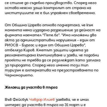
се стигне до съдебно производство. Според него
остава неясно защо контролът от страна на
институциите не е бил упражнен своевременно.
От Община Царево отново подчертаха, че към
момента няма издадено разрешение за дейност на
фирмата наемател "Пепе.бг". "Има наложени два
акта за административни нарушения - един от
РИОСВ - Бургас и един от Община Царево",
отбеляза Киров. Кметът защити идеята за
регламентирано къмпингуване и заяви, че подобни
проекти не трябва да се разглеждат като заплаха
за природата. Според него именно този тип
туризъм е алтернатива на презастрояването по
Черноморието.
Желаещ да участва в търга
Във Фейсбук
Чавдар Илиев
заявява, че е имал
интерес да участва в търга на 31 март и е