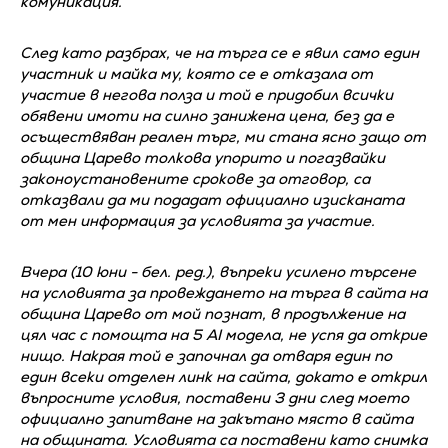
комуникация.
След като разбрах, че на търга се е явил само един
участник и майка му, която се е отказала от
участие в негова полза и той е придобил всички
обявени имоти на силно занижена цена, без да е
осъществяван реален търг, ми стана ясно защо от
община Царево толкова упорито и погазвайки
законоустановените срокове за отговор, са
отказвали да ми подадат официално изисканата
от мен информация за условията за участие.
Вчера (10 юни - бел. ред.), въпреки усилено търсене
на условията за провеждането на търга в сайта на
община Царево от мой познат, в продължение на
цял час с помощта на 5 AI модела, не успя да открие
нищо. Накрая той е започнал да отваря един по
един всеки отделен линк на сайта, докато е открил
въпросните условия, поставени 3 дни след моето
официално запитване на закътано място в сайта
на общината. Условията са поставени като снимка