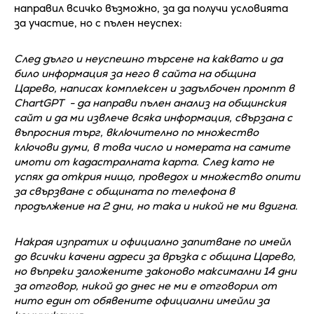
направил всичко възможно, за да получи условията
за участие, но с пълен неуспех:
След дълго и неуспешно търсене на каквато и да
било информация за него в сайта на община
Царево, написах комплексен и задълбочен промпт в
ChartGPT - да направи пълен анализ на общинския
сайт и да ми извлече всяка информация, свързана с
въпросния търг, включително по множество
ключови думи, в това число и номерата на самите
имоти от кадастралната карта. След като не
успях да открия нищо, проведох и множество опити
за свързване с общината по телефона в
продължение на 2 дни, но така и никой не ми вдигна.
Накрая изпратих и официално запитване по имейл
до всички качени адреси за връзка с община Царево,
но въпреки заложените законово максимални 14 дни
за отговор, никой до днес не ми е отговорил от
нито един от обявените официални имейли за