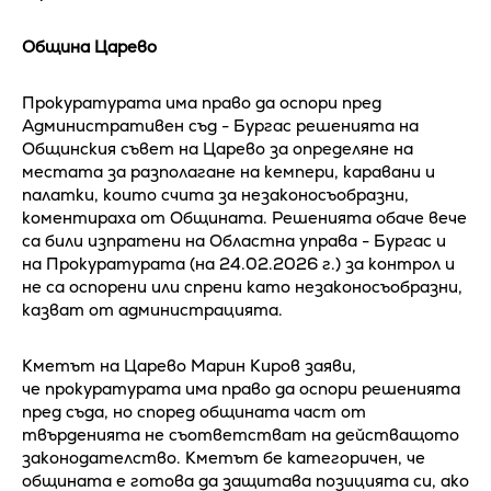
Община Царево
Прокуратурата има право да оспори пред
Административен съд - Бургас решенията на
Общинския съвет на Царево за определяне на
местата за разполагане на кемпери, каравани и
палатки, които счита за незаконосъобразни,
коментираха от Общината. Решенията обаче вече
са били изпратени на Областна управа - Бургас и
на Прокуратурата (на 24.02.2026 г.) за контрол и
не са оспорени или спрени като незаконосъобразни,
казват от администрацията.
Кметът на Царево Марин Киров заяви,
че прокуратурата има право да оспори решенията
пред съда, но според общината част от
твърденията не съответстват на действащото
законодателство. Кметът бе категоричен, че
общината е готова да защитава позицията си, ако