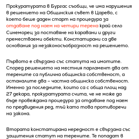
Прокуратурата в Бургас съобщи, че има нарушения
в решението на Общинския съвет в Царево, с
което беше даден старт на процедура за
отдаване под наем на четири терена
край село
Синеморец за поставяне на каравани и други
преместваеми обекти. Констатирани са две
основания за незаконосъобразност на решението.
Първото е свързано със статута на имотите.
Според решението на местния парламент два от
терените са публична общинска собственост, а
останалите два – частна общинска собственост.
Именно за последните, които са с обща площ над
27 декара, прокуратурата счита, че не може да
бъде провеждана процедура за отдаване под наем
по предвидения ред, тъй като това противоречи
на закона.
Втората констатирана нередност е свързана със
защитения статут на терените. Те попадат в