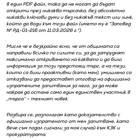
в един PDF файл, така да не могат да бъдат
открити през никаква търсачка, без абсолютно
никакви ключови думи и без никакъв текст или линк,
който да води към този файл (името му е "Заповед
№ РД-01-216 от 11.03.2026 г.").
Мисля че е безкрайно ясно, че от общината са
направили всичко по силите си, за да затруднят
максимално откриването на каквато и да било
информация за този предстоящ търг, а на тези,
които са били проактивни (като мен), умишлено са
отказвали да предоставят отговор на официално
изпратените запитвания за него, за да може
накрая да остане само един единствен участник в
„търга“ – техният човек.
Разбира се, разполагам като доказателство с
официално изпратеното от мен запитване, като
вече съм подал сигнали за моя случай към КЗК и
прокуратурата.