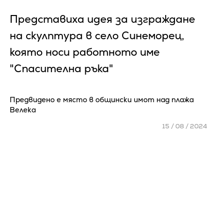
Представиха идея за изграждане
на скулптура в село Синеморец,
която носи работното име
"Спасителна ръка"
Предвидено е място в общински имот над плажа
Велека
15 / 08 / 2024