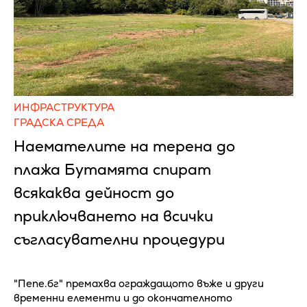
ИНФРАСТРУКТУРА
ГРАДСКА СРЕДА
Наемателите на терена до
плажа Бутамята спират
всякаква дейност до
приключването на всички
съгласувателни процедури
"Пепе.бг" премахва ограждащото въже и други
временни елементи и до окончателното