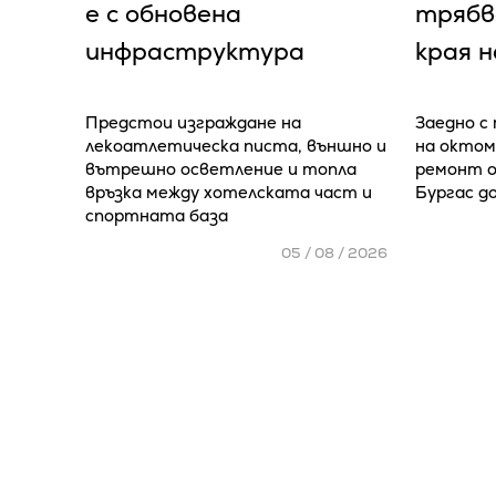
е с обновена
трябв
инфраструктура
края 
Предстои изграждане на
Заедно с
лекоатлетическа писта, външно и
на октом
вътрешно осветление и топла
ремонт о
връзка между хотелската част и
Бургас д
спортната база
05 / 08 / 2026