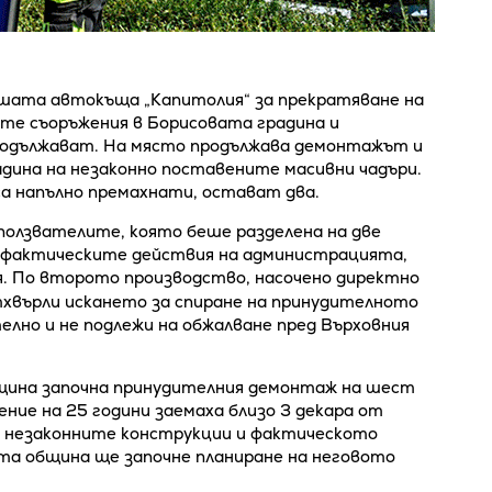
шата автокъща „Капитолия“ за прекратяване на
те съоръжения в Борисовата градина и
родължават. На място продължава демонтажът и
ина на незаконно поставените масивни чадъри.
а напълно премахнати, остават два.
 ползвателите, която беше разделена на две
о фактическите действия на администрацията,
. По второто производство, насочено директно
тхвърли искането за спиране на принудителното
елно и не подлежи на обжалване пред Върховния
щина започна принудителния демонтаж на шест
ние на 25 години заемаха близо 3 декара от
а незаконните конструкции и фактическото
та община ще започне планиране на неговото