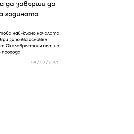
а да завърши до
на годината
 това най-късно началото
ври започва основен
т Околовръстния път на
о прохода
04 / 08 / 2026