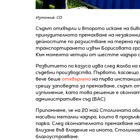
Източник: СО
Съдът отхвърли и второто искане на бив
принудителното премахване на незаконни
дейностите по разчистване на терена п
транспортирането извън Борисовата град
Към момента четири от шестте чадъра с
Развитието по казуса идва след жалба на
съдебни производства. Първото, касаещ
вече беше
отхвърлено
на първа инстанция
срещу заповедта за премахване, съдът о
изпълнение, като това решение е окончат
административен съд (ВАС).
Припомняме, че на 20 май Столичната об
масивни метални чадъра, които в продълже
парка. След окончателното премахване н
влизане във владение на имота, Столична
благоустрояване.