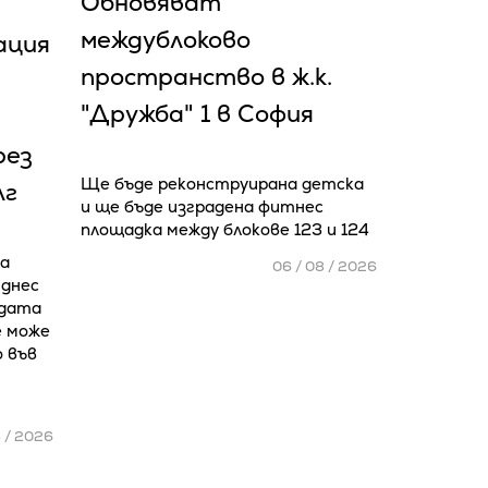
Обновяват
междублоково
ация
пространство в ж.к.
"Дружба" 1 в София
рез
Ще бъде реконструирана детска
лг
и ще бъде изградена фитнес
площадка между блокове 123 и 124
а
06 / 08 / 2026
 днес
адата
е може
о във
8 / 2026