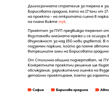
Дългосрочната стратегия за терена е за
Борисовата градина, като на 17 юни от 17
на проекта - на откритата сцена в парка
на плана вижте
тук
.
Проектът за ПУП предвижда теренът от 
възстанови алейната мрежа и се осигури 
(възможност за над 150 нови дървета). В
подземен паркинг, който да поеме автом
вътрешните алеи на Борисовата градина 
От Столична община подчертават, че ПУ
Конкретните проектни решения ще бъдат
обсъждания, задължителна оценка на възд
детайлно проектиране, което да гарантир
София
Борисова градина
Авто