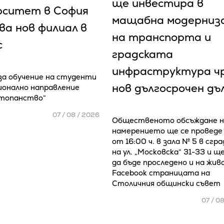
ще инвестира в
рситет в София
мащабна модерниз
ва нов филиал в
на транспорта и
с
градската
инфраструктура ч
 за обучение на студенти
нов дългосрочен дъ
ионално направление
стопанство“
07 / 08 / 2026
Общественото обсъждане н
намерението ще се проведе
от 16:00 ч. в зала № 5 в сгр
на ул. „Московска“ 31-33 и щ
да бъде проследено и на жив
Facebook страницата на
Столичния общински съвет
07 / 0