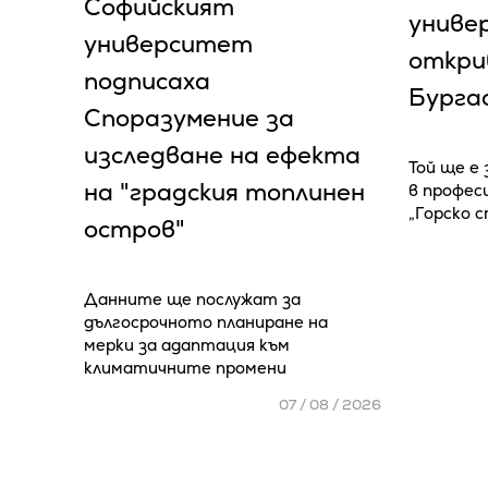
Софийският
униве
университет
откри
подписаха
Бурга
Споразумение за
изследване на ефекта
Той ще е
на "градския топлинен
в профес
„Горско 
остров"
Данните ще послужат за
дългосрочното планиране на
мерки за адаптация към
климатичните промени
07 / 08 / 2026