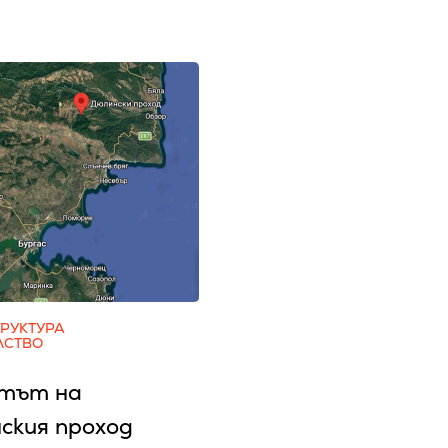
РУКТУРА
ЛСТВО
тът на
ския проход