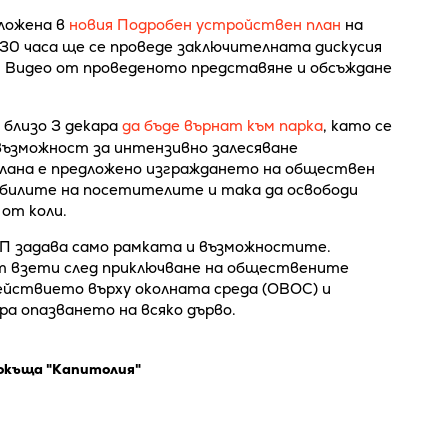
ложена в
новия Подробен устройствен план
на
:30 часа ще се проведе заключителната дискусия
. Видео от проведеното представяне и обсъждане
близо 3 декара
да бъде върнат към парка
, като се
възможност за интензивно залесяване
 плана е предложено изграждането на обществен
обилите на посетителите и така да освободи
от коли.
П задава само рамката и възможностите.
 взети след приключване на обществените
ействието върху околната среда (ОВОС) и
а опазването на всяко дърво.
къща "Капитолия"