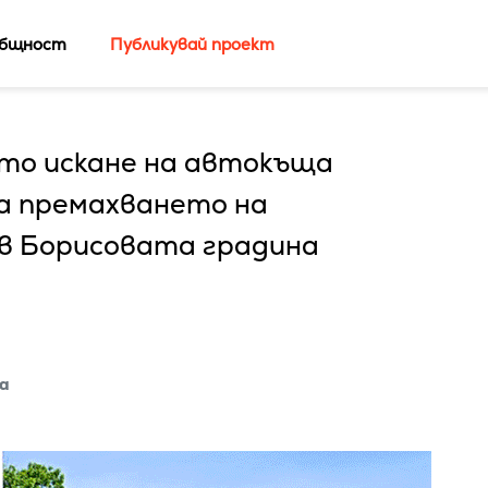
бщност
Публикувай проект
то искане на автокъща
на премахването на
 в Борисовата градина
а