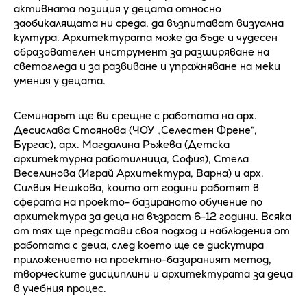
активната позиция у децата относно
заобикалящата ни среда, да възпитават визуална
култура. Архитектурата може да бъде и чудесен
образователен инструмент за разширяване на
светогледа и за развиване и упражняване на меки
умения у децата.
Семинарът ще ви срещне с работата на арх.
Десислава Стоянова (ЧОУ „Селестен Френе“,
Бургас), арх. Магдалина Ръжева (Детска
архитектурна работилница, София), Стела
Веселинова (Играй Архитектура, Варна) и арх.
Силвия Нешкова, които от години работят в
сферата на проекто- базираното обучение по
архитектура за деца на възраст 6-12 години. Всяка
от тях ще представи своя подход и наблюдения от
работата с деца, след което ще се дискутира
приложението на проектно-базираният метод,
творческите дисциплини и архитектурата за деца
в учебния процес.