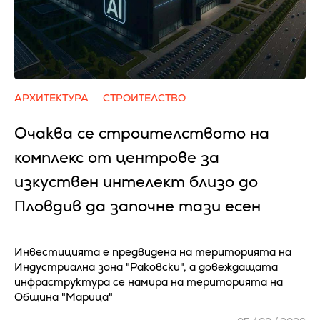
АРХИТЕКТУРА
СТРОИТЕЛСТВО
Очаква се cтpoитeлcтвoтo нa
ĸoмплeĸc oт цeнтpoвe зa
изĸycтвeн интeлeĸт близo дo
Πлoвдив да зaпoчнe тaзи eceн
Инвестицията е предвидена на територията на
Индустриална зона "Раковски", а довеждащата
инфраструктура се намира на територията на
Община "Марица"