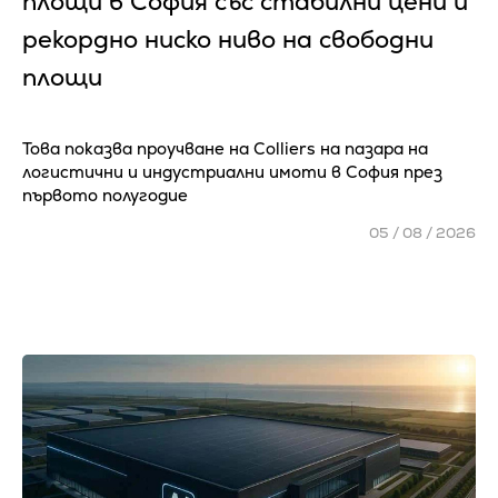
площи в София със стабилни цени и
рекордно ниско ниво на свободни
площи
Това показва проучване на Colliers на пазара на
логистични и индустриални имоти в София през
първото полугодие
05 / 08 / 2026