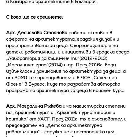
и Камара на архитектите в България.
С кого ще се срещнете:
Арх. Десислава Стоянова
работи активно в
сферата на архитектурата, градския дизайн и
пространствата за деца. Съорганизатор е на
детски работилници и инициативи в градска среда:
„Лаборатория за къщи-мечти“(2012-2013),
„Идеалният град“(2014) и др. През 2016г. води
извънкласни занимания по архитектура за деца, а
от 2020-а е преподавател е в ЧОУ „Селестен
Френе“ в Бургас, къде то разработва авторска
програма по архитектура за деца в начален курс.
Арх. Магдалина Ръжева
има магистърски степени
по „Архитектура“ и „Архитектурна теория и
критика“ от УАСГ. През 2011г. тя е съосновател и
председател на „Детска архитектурна
работилница“ - сдружение с нестопанска цел,