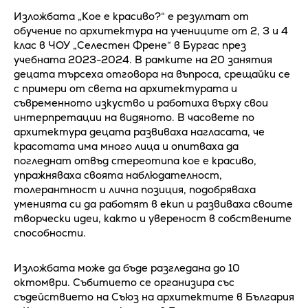
Изложбата „Кое е красиво?“ е резултат от
обучение по архитектура на учениците от 2, 3 и 4
клас в ЧОУ „Селестен Френе“ в Бургас през
учебната 2023-2024. В рамките на 20 занятия
децата търсеха отговора на въпроса, срещайки се
с примери от света на архитектурата и
съвременното изкуство и работиха върху свои
интерпретации на видяното. В часовете по
архитектура децата развиваха нагласата, че
красотата има много лица и опитваха да
погледнат отвъд стереотипа кое е красиво,
упражняваха своята наблюдателност,
толерантност и лична позиция, подобряваха
уменията си да работят в екип и развиваха своите
творчески идеи, както и увереност в собствените
способности.
Изложбата може да бъде разгледана до 10
октомври. Събитието се организира със
съдействието на Съюз на архитектите в България