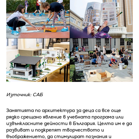
Източник: САБ
Занятията по архитектура за деца са все още
рядко срещано явление в учебната програма или
извънкласните дейности в България. Целта им е да
развиват и подкрепят творчеството и
въображението, да стимулират познания и