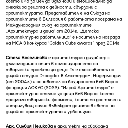
което има за цел да вдъхнови и емоционално да
ангажира децата с дейности, свързани с
архитектурата. Представител е на Съюза на
архитектите в България в работната програма на
Международния съюз на архитектите
„Архитектура и деца“ от 2014г. „Детска
архитектурна работилница“ е носител на награда
на МСА в конкурса “Golden Cube awards” през 2014г.
Стела Веселинова
е архитектурен дизайнер с
дългогодишен опит в организирането на
творчески проекти за деца. Тя е съосновател на
дизайн студио Droogdok в Амстердам, Нидерландия
(от 2004г.) и основател на базираната във Варна
фондация ЛОКУС (2022). "Играй Архитектура" е
архитектурно ателие за деца във Варна, което
предлага творчески формати, които по достъпен и
интригуващ начин въвеждат децата в света на
дизайна, архитектурата и урбанизма.
Арх. Силвия Нешкова
е архитект на свободна