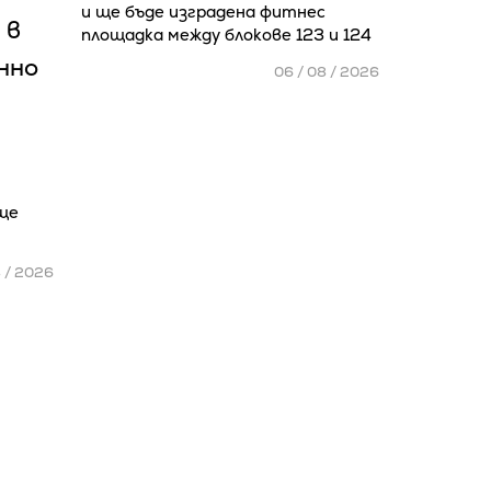
и ще бъде изградена фитнес
 в
площадка между блокове 123 и 124
нно
06 / 08 / 2026
ще
8 / 2026