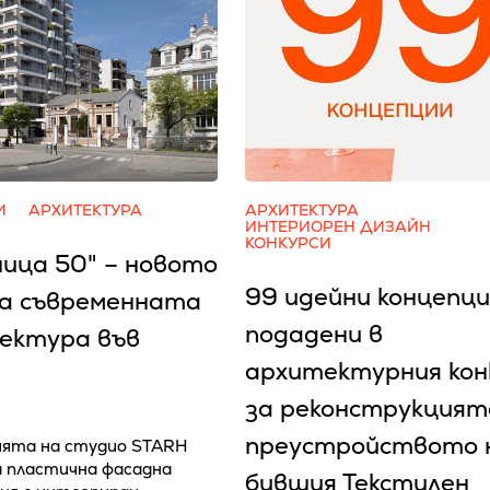
И
АРХИТЕКТУРА
АРХИТЕКТУРА
ИНТЕРИОРЕН ДИЗАЙН
КОНКУРСИ
ница 50" – новото
99 идейни концепци
на съвременната
подадени в
ектура във
архитектурния кон
за реконструкцият
преустройството 
ята на студио STARH
 пластична фасадна
бившия Текстилен