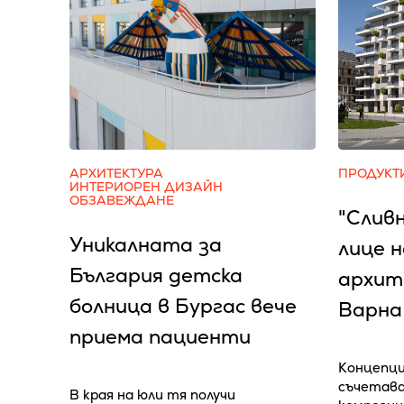
АРХИТЕКТУРА
ПРОДУКТ
ИНТЕРИОРЕН ДИЗАЙН
ОБЗАВЕЖДАНЕ
"Слив
Уникалната за
лице 
България детска
архит
болница в Бургас вече
Варна
приема пациенти
Концепци
съчетава
В края на юли тя получи