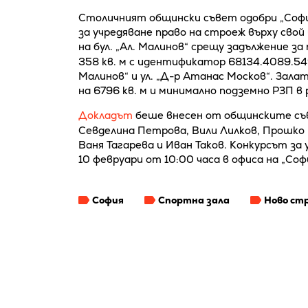
Столичният общински съвет одобри „Софи
за учредяване право на строеж върху св
на бул. „Ал. Малинов“ срещу задължение за
358 кв. м с идентификатор 68134.4089.549
Малинов“ и ул. „Д-р Атанас Москов“. Зала
на 6796 кв. м и минимално подземно РЗП в 
Докладът
беше внесен от общинските съ
Севделина Петрова, Вили Лилков, Прошко
Ваня Тагарева и Иван Таков. Конкурсът за
10 февруари от 10:00 часа в офиса на „Софий
София
Спортна зала
Ново ст