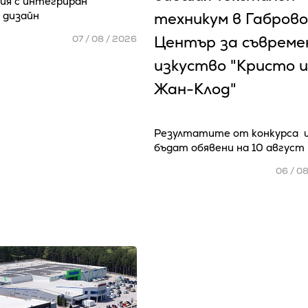
ия с интегриран
 дизайн
техникум в Габрово
Център за съвреме
07 / 08 / 2026
изкуство "Кристо и
Жан-Клод"
Резултатите от конкурса 
бъдат обявени на 10 август
06 / 0