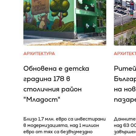
АРХИТЕКТУРА
АРХИТЕК
Обновена е детска
Ритей
градина 178 в
Бълга
столичния район
на но
"Младост"
пазар
Близо 1,7 млн. евро са инвестирани
Данните 
в модернизацията, над 1 милион
над 63 0
евро от тях са безвъзмездно
завършен