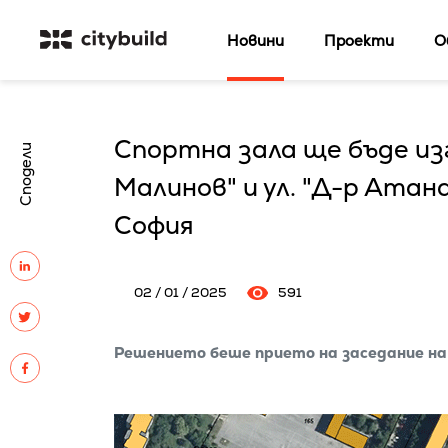
Новини
Проекти
О
Спортна зала ще бъде изг
Сподели
Малинов" и ул. "Д-р Атан
София
02 / 01 / 2025
591
Решението беше прието на заседание на