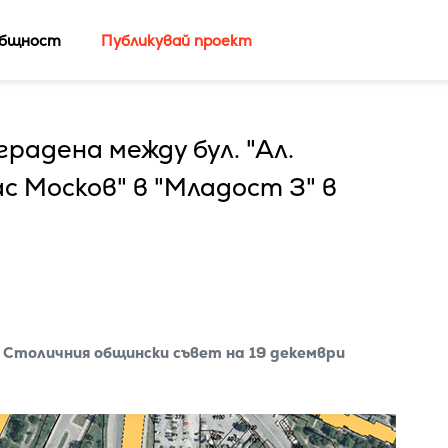
бщност
Публикувай проект
радена между бул. "Ал.
ас Москов" в "Младост 3" в
 Столичния общински съвет на 19 декември