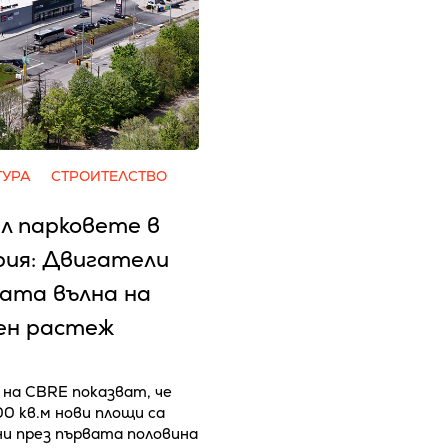
ТУРА
СТРОИТЕЛСТВО
л парковете в
рия: Двигатели
вата вълна на
ен растеж
на CBRE показват, че
00 кв.м нови площи са
и през първата половина