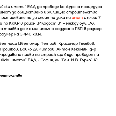
йски имоти“ ЕАД да проведе конкурсна процедура
ой имот за обществено и жилищно строителство
 построяване на за спортна зала на
имот
с площ 7
 по КККР в район „Младост 3“ – между бул. „Ал.
та трябва да е с минимално надземно РЗП в размер
размер на 3 440 кв.м.
ветници Цветомир Петров, Красимир Гълъбов,
 Прошков, Бойко Димитров, Антон Хекимян, д-р
 учредяване право на строеж ще бъде проведен на
ски имоти” ЕАД - София, ул. ”Ген. Й.В. Гурко” 12.
роителство