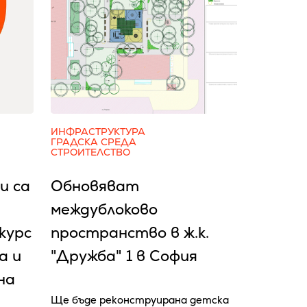
ИНФРАСТРУКТУРА
ГРАДСКА СРЕДА
СТРОИТЕЛСТВО
и са
Обновяват
междублоково
курс
пространство в ж.к.
а и
"Дружба" 1 в София
на
Ще бъде реконструирана детска