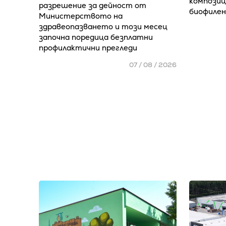
композиц
разрешение за дейност от
биофилен
Министерството на
здравеопазването и този месец
започна поредица безплатни
профилактични прегледи
07 / 08 / 2026