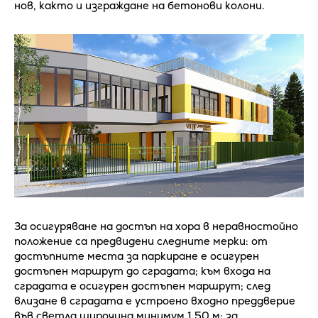
нов, както и изграждане на бетонови колони.
За осигуряване на достъп на хора в неравностойно
положение са предвидени следните мерки: от
достъпните места за паркиране е осигурен
достъпен маршрут до сградата; към входа на
сградата е осигурен достъпен маршрут; след
влизане в сградата е устроено входно преддверие
във светла широчина минимум 1,50 м; за