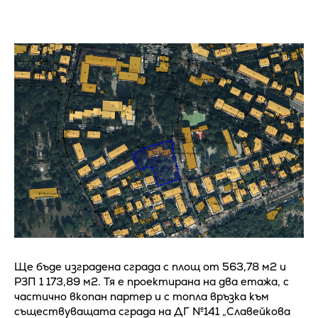
Ще бъде изградена сграда с площ от 563,78 м2 и
РЗП 1 173,89 м2. Тя е проектирана на два етажа, с
частично вкопан партер и с топла връзка към
съществуващата сграда на ДГ №141 „Славейкова