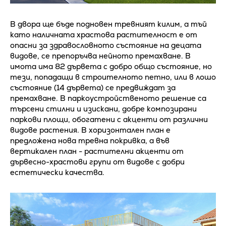
В двора ще бъде подновен тревният килим, а тъй
като наличната храстова растителност е от
опасни за здравословното състояние на децата
видове, се препоръчва нейното премахване. В
имота има 82 дървета с добро общо състояние, но
тези, попадащи в строителното петно, или в лошо
състояние (14 дървета) се предвиждат за
премахване. В паркоустройственото решение са
търсени стилни и изискани, добре композирани
паркови площи, обогатени с акценти от различни
видове растения. В хоризонтален план е
предложена нова тревна покривка, а във
вертикален план - растителни акценти от
дървесно-храстови групи от видове с добри
естетически качества.