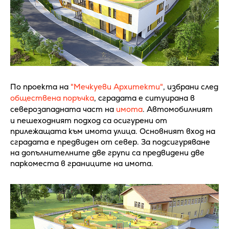
По проекта на
"Мечкуеви Архитекти"
, избрани след
обществена поръчка
, сградата е ситуирана в
северозападната част на
имота
. Автомобилният
и пешеходният подход са осигурени от
прилежащата към имота улица. Основният вход на
сградата е предвиден от север. За подсигуряване
на допълнителните две групи са предвидени две
паркоместа в границите на имота.