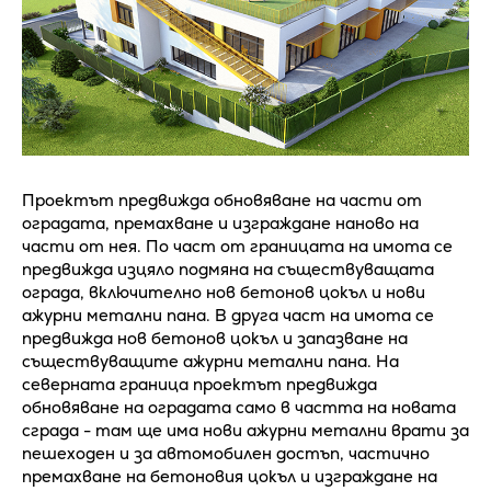
Проектът предвижда обновяване на части от
оградата, премахване и изграждане наново на
части от нея. По част от границата на имота се
предвижда изцяло подмяна на съществуващата
ограда, включително нов бетонов цокъл и нови
ажурни метални пана. В друга част на имота се
предвижда нов бетонов цокъл и запазване на
съществуващите ажурни метални пана. На
северната граница проектът предвижда
обновяване на оградата само в частта на новата
сграда - там ще има нови ажурни метални врати за
пешеходен и за автомобилен достъп, частично
премахване на бетоновия цокъл и изграждане на