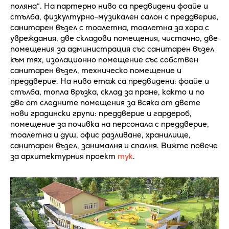
поляна“. На партерно ниво са предвидени фоайе и
стълба, физкултурно-музикален салон с преддверие,
санитарен възел с тоалетна, тоалетна за хора с
увреждания, две складови помещения, чистачно, две
помещения за администрация със санитарен възел
към тях, изолационно помещение със собствен
санитарен възел, техническо помещение и
преддверие. На ниво етаж са предвидени: фоайе и
стълба, топла връзка, склад за пране, както и по
две от следните помещения за всяка от двете
нови градински групи: преддверие и гардероб,
помещение за почивка на персонала с преддверие,
тоалетна и душ, офис разливане, хранилище,
санитарен възел, занималня и спалня. Вижте повече
за архитектурния проект
тук
.