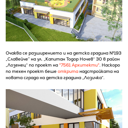
Очаква се разширението и на детска градина №193
„Славейче” на ул. „Капитан Тодор Ночев“ 30 в район
„Лозенец“ по проект на
"7561 Архитекти"
. Наскоро
по техен проект беше
открита
надстройката на
новата сграда на детска градина „Лозичка“.