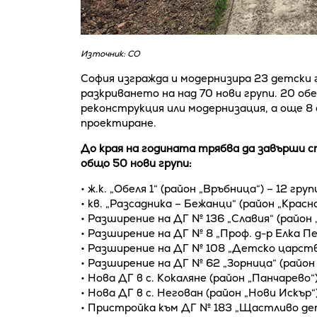
Източник: СО
София изгражда и модернизира 23 детски г
разкриването на над 70 нови групи. 20 об
реконструкция или модернизация, а още 8 
проектиране.
До края на годината трябва да завърши 
общо 50 нови групи:
• ж.к. „Обеля 1“ (район „Връбница“) – 12 груп
• кв. „Разсадника – Бежанци“ (район „Красна
• Разширение на ДГ № 136 „Славия“ (район „
• Разширение на ДГ № 8 „Проф. д-р Елка Пе
• Разширение на ДГ № 108 „Детско царство
• Разширение на ДГ № 62 „Зорница“ (район 
• Нова ДГ в с. Кокаляне (район „Панчарево“)
• Нова ДГ в с. Негован (район „Нови Искър“)
• Пристройка към ДГ № 183 „Щастливо дет