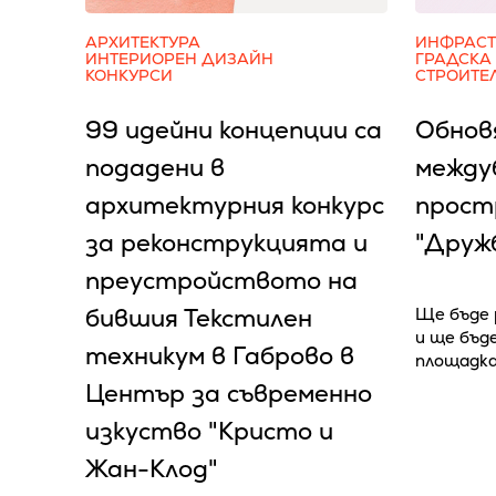
АРХИТЕКТУРА
ИНФРАСТ
ИНТЕРИОРЕН ДИЗАЙН
ГРАДСКА
КОНКУРСИ
СТРОИТЕ
99 идейни концепции са
Обнов
подадени в
между
архитектурния конкурс
простр
за реконструкцията и
"Дружб
преустройството на
бившия Текстилен
Ще бъде 
и ще бъд
техникум в Габрово в
площадка
Център за съвременно
изкуство "Кристо и
Жан-Клод"