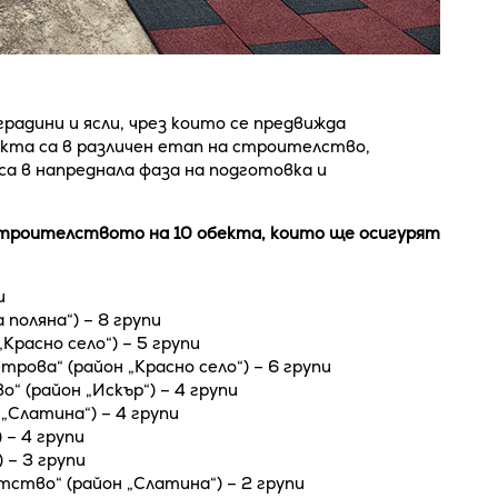
радини и ясли, чрез които се предвижда
екта са в различен етап на строителство,
са в напреднала фаза на подготовка и
строителството на 10 обекта, които ще осигурят
и
 поляна“) – 8 групи
Красно село“) – 5 групи
трова“ (район „Красно село“) – 6 групи
“ (район „Искър“) – 4 групи
„Слатина“) – 4 групи
 – 4 групи
 – 3 групи
ство“ (район „Слатина“) – 2 групи