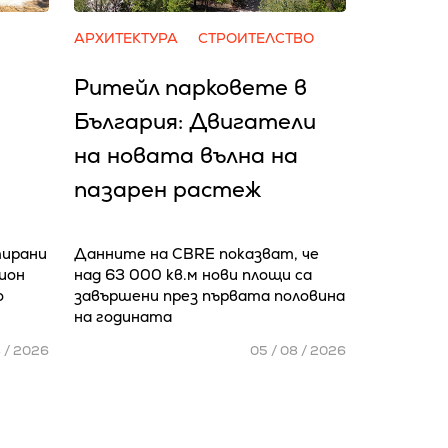
АРХИТЕКТУРА
СТРОИТЕЛСТВО
Ритейл парковете в
България: Двигатели
на новата вълна на
пазарен растеж
тирани
Данните на CBRE показват, че
лион
над 63 000 кв.м нови площи са
о
завършени през първата половина
на годината
8 / 2026
05 / 08 / 2026