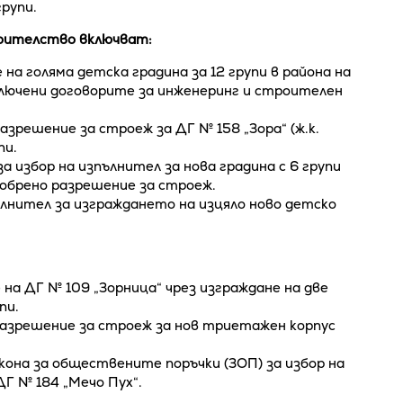
групи.
роителство включват:
на голяма детска градина за 12 групи в района на
сключени договорите за инженеринг и строителен
азрешение за строеж за ДГ № 158 „Зора“ (ж.к.
пи.
за избор на изпълнител за нова градина с 6 групи
одобрено разрешение за строеж.
ълнител за изграждането на изцяло ново детско
 на ДГ № 109 „Зорница“ чрез изграждане на две
пи.
 разрешение за строеж за нов триетажен корпус
акона за обществените поръчки (ЗОП) за избор на
ДГ № 184 „Мечо Пух“.