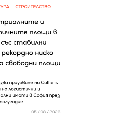
ТУРА
СТРОИТЕЛСТВО
триалните и
тичните площи в
 със стабилни
 рекордно ниско
на свободни площи
зва проучване на Colliers
а на логистични и
ални имоти в София през
полугодие
05 / 08 / 2026