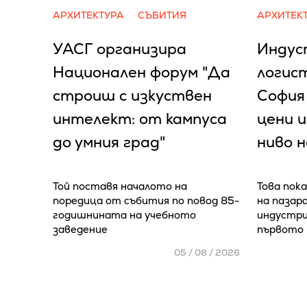
АРХИТЕКТУРА
СЪБИТИЯ
АРХИТЕК
УАСГ организира
Индус
Национален форум "Да
логис
строиш с изкуствен
София
интелект: от кампуса
цени и
до умния град"
ниво 
Той поставя началото на
Това пока
поредица от събития по повод 85-
на пазар
годишнината на учебното
индустри
заведение
първото 
05 / 08 / 2026