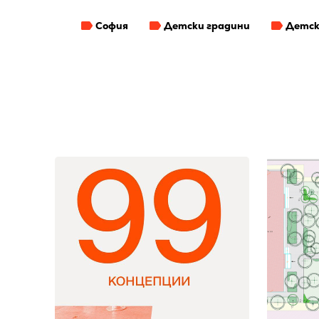
София
Детски градини
Детск