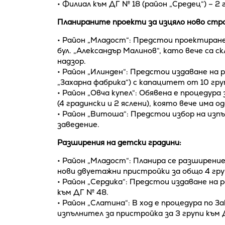
• Филиал към ДГ № 18 (район „Средец“) – 2 
Планираните проекти за изцяло ново ст
• Район „Младост“: Предстои проектиране 
бул. „Александър Малинов“, като вече са 
надзор.
• Район „Илинден“: Предстои издаване на р
„Захарна фабрика“) с капацитет от 10 гру
• Район „Овча купел“: Обявена е процедура 
(4 градински и 2 яслени), която вече има 
• Район „Витоша“: Предстои избор на изп
заведение.
Разширения на детски градини:
• Район „Младост“: Планира се разширение
нови двуетажни пристройки за общо 4 гру
• Район „Сердика“: Предстои издаване на
към ДГ № 48.
• Район „Слатина“: В ход е процедура по З
изпълнител за пристройка за 3 групи към 