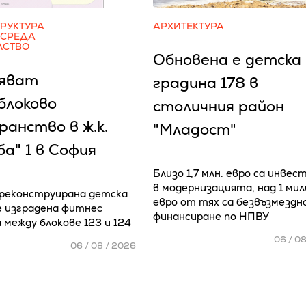
РУКТУРА
АРХИТЕКТУРА
 СРЕДА
ЛСТВО
Обновена е детска
яват
градина 178 в
блоково
столичния район
анство в ж.к.
"Младост"
а" 1 в София
Близо 1,7 млн. евро са инвес
в модернизацията, над 1 ми
реконструирана детска
евро от тях са безвъзмездн
е изградена фитнес
финансиране по НПВУ
 между блокове 123 и 124
06 / 0
06 / 08 / 2026