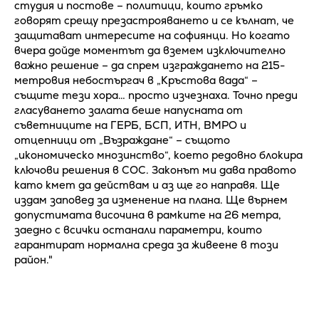
студия и постове – политици, които гръмко
говорят срещу презастрояването и се кълнат, че
защитават интересите на софиянци. Но когато
вчера дойде моментът да вземем изключително
важно решение – да спрем изграждането на 215-
метровия небостъргач в „Кръстова вада“ –
същите тези хора… просто изчезнаха. Точно преди
гласуването залата беше напусната от
съветниците на ГЕРБ, БСП, ИТН, ВМРО и
отцепници от „Възраждане“ – същото
„икономическо мнозинство“, което редовно блокира
ключови решения в СОС. Законът ми дава правото
като кмет да действам и аз ще го направя. Ще
издам заповед за изменение на плана. Ще върнем
допустимата височина в рамките на 26 метра,
заедно с всички останали параметри, които
гарантират нормална среда за живеене в този
район."