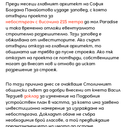
Преди месеци главният архитект на София
Богдана Панайотова издаде заповед, с която
отхвърли проекта за
небостъргач с височина 215 метра
до мол Paradise
и така временно отложи евентуалното
строително разрешително. Тази заповед е
обжалвана от инвеститорите. Ако съдът
отхвърли отказа на главния архитект, то
общината ще трябва да пусне строежа. Ако пък
отказът на проекта се потвърди, собствениците
могат да внесат нов и отново да искат
разрешение за строеж.
По тази причина днес се очакваше Столичният
общински съвет да одобри внесени от кмета Васил
Терзиев
доклад
за изменение на Подробния
устройствен план в частта, за която има заявено
инвестиционно намерение за изграждане на
небостъргача. Докладът обаче не събра
необходимия брой гласове, а той предвиждаше
предназначението на имота да остане