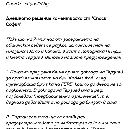
Снимка: citybuild.bg
Днешното решение коментираха от "Спаси
София":
"Току що, на 7-мия час от заседанието на
общинския съвет се разкри истинския план на
мнозинството и капана, в който попаднаха ПП-ДБ
и кмета Терзиев, въпреки нашите предупреждения:
1. По-рано през деня беше приет доклада на Терзиев
за проблемния имот на бул.”Каблешков” след
изненадваща врътка на ГЕРБ, които до вчера не го
подкрепяха. В доклада на Терзиев има и ред,
позволяваш "предварително изпълнение", т.е.
веднага действията по доклада да влязат в сила.
2. Поради горното ще се потвърди
градоустройството за небостъргача (с лице само
към невъведения в експлоатация бул. “Тодор