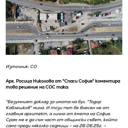
Източник: СО
Арх. Росица Николова от "Спаси София" коментира
това решение на СОС така:
"Безумният доклад за имота на бул. "Тодор
Каблешков" мина. И този път бе внесен не от
главния архитект, а лично от кмета на София.
Срам ме е да съм част от oбщински съвет, който
само преди няколко седмици – на 26.06.25г. –