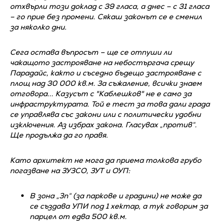
отхвърли този доклад с 39 гласа, а днес – с 31 гласа
– го прие без промени. Сякаш законът се е сменил
за няколко дни.
Сега остава въпросът – ще се отпуши ли
чакащото застрояване на небостъргача срещу
Парадайс, както и съседно бъдещо застрояване с
площ над 30 000 кв.м. За съжаление, всички знаем
отговора... Казусът с "Каблешков" не е само за
инфраструктурата. Той е тест за това дали града
се управлява със закони или с политически удобни
изключения. Аз избрах закона. Гласувах „против“.
Ще продължа да го правя.
Като архитект не мога да приема толкова грубо
погазване на ЗУЗСО, ЗУТ и ОУП:
В зона „Зп“ (за паркове и градини) не може да
се създава УПИ под 1 хектар, а тук говорим за
парцел от едва 500 кв.м.