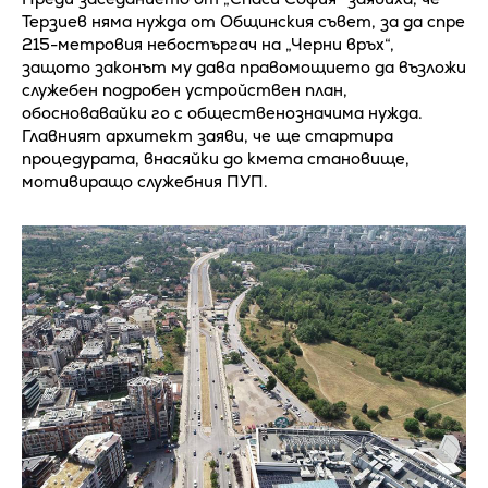
Терзиев няма нужда от Общинския съвет, за да спре
215-метровия небостъргач на „Черни връх“,
защото законът му дава правомощието да възложи
служебен подробен устройствен план,
обосновавайки го с общественозначима нужда.
Главният архитект заяви, че ще стартира
процедурата, внасяйки до кмета становище,
мотивиращо служебния ПУП.