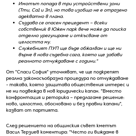
Имотът попада в три устройствени зони
(Тти, Са1 и Зп), но това изобщо не е отразено
адекватно в плана.
Създава се опасен прецедент – всеки
собственик в Южен парк вече може да поиска
отделно урегулиране и откъсване от
целостта му.
Служебният ПУП ще бъде обжалван и ще ни
върне в нова съдебна сага, която ще забави
реалното отчуждаване с години."
От "Спаси София" уточняват, че ще подкрепят
реална законосъобразна процедура по отчуждаване
- такава, която защитава обществения интерес и
не ни подвежда в нов юридически капан. "Вместо
конфронтация и реторика – предлагаме решение:
ново, цялостно, обосновано и без правни капани",
казват от партията.
След решението на общинския съвет кметът
Васил Терзиев коментира: "Често ги виждаме в