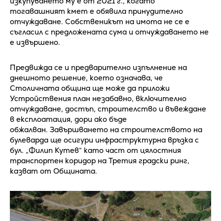
изкупуването му е от 2021 г., когато
тогавашният кмет е обявила принудително
отчуждаване. Собственикът на имота не се е
съгласил с предложената сума и отчуждаването не
е извършено.
Предвижда се и предварително изпълнение на
днешното решение, което означава, че
Столичната община ще може да приложи
Устройствения план незабавно, включително
отчуждаване, достъп, строителство и въвеждане
в експлоатация, дори ако бъде
обжалван. Завършването на строителството на
булеварда ще осигури инфраструктурна връзка с
бул. „Филип Кутев“ като част от цялостния
транспортен коридор на Третия градски ринг,
казват от Общината.