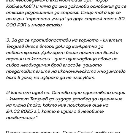
Каблешков”) и няма да има законови основания да се
откаже разрешение за строеж. Също така ще се
осигури "третата улица" за друг строеж там с 30
000 РЗП и много етажи.
3. За да се противопостави на горното - кметът
Терзиев внесе втори доклад конкретно за
небостъргача. Докладът беше приет от всички
партии на комисии - днес изненадващо обаче не
събра необходимия брой гласове, защото
представителите на икономическото мнозинство
бяха в зала, но избраха да не гласуват.
И капанът щракна. Остава една единствена опция
- кметът Терзиев да издаде заповед за изменение
на плана (така, както ние поискахме още на
24.03.2025 г.), която е изцяло в неговите
правомощия."
Преди заседанието от „Спаси София“ заявиха, че