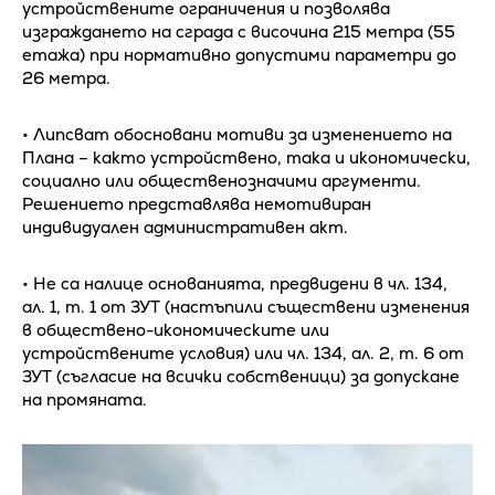
устройствените ограничения и позволява
изграждането на сграда с височина 215 метра (55
етажа) при нормативно допустими параметри до
26 метра.
• Липсват обосновани мотиви за изменението на
Плана – както устройствено, така и икономически,
социално или общественозначими аргументи.
Решението представлява немотивиран
индивидуален административен акт.
• Не са налице основанията, предвидени в чл. 134,
ал. 1, т. 1 от ЗУТ (настъпили съществени изменения
в обществено-икономическите или
устройствените условия) или чл. 134, ал. 2, т. 6 от
ЗУТ (съгласие на всички собственици) за допускане
на промяната.