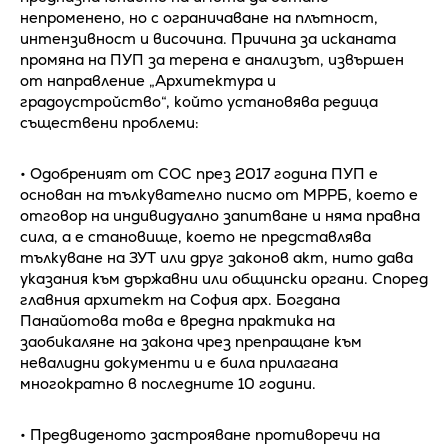
непроменено, но с ограничаване на плътност,
интензивност и височина. Причина за исканата
промяна на ПУП за терена е анализът, извършен
от направление „Архитектура и
градоустройство“, който установява редица
съществени проблеми:
• Одобреният от СОС през 2017 година ПУП е
основан на тълкувателно писмо от МРРБ, което е
отговор на индивидуално запитване и няма правна
сила, а е становище, което не представлява
тълкуване на ЗУТ или друг законов акт, нито дава
указания към държавни или общински органи. Според
главния архитект на София арх. Богдана
Панайотова това е вредна практика на
заобикаляне на закона чрез препращане към
невалидни документи и е била прилагана
многократно в последните 10 години.
• Предвиденото застрояване противоречи на