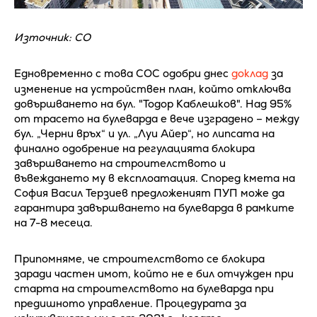
Източник: СО
Едновременно с това СОС одобри днес
доклад
за
изменение на устройствен план, който отключва
довършването на бул. "Тодор Каблешков". Над 95%
от трасето на булеварда е вече изградено – между
бул. „Черни връх“ и ул. „Луи Айер“, но липсата на
финално одобрение на регулацията блокира
завършването на строителството и
въвеждането му в експлоатация. Според кмета на
София Васил Терзиев предложеният ПУП може да
гарантира завършването на булеварда в рамките
на 7-8 месеца.
Припомняме, че строителството се блокира
заради частен имот, който не е бил отчужден при
старта на строителството на булеварда при
предишното управление. Процедурата за