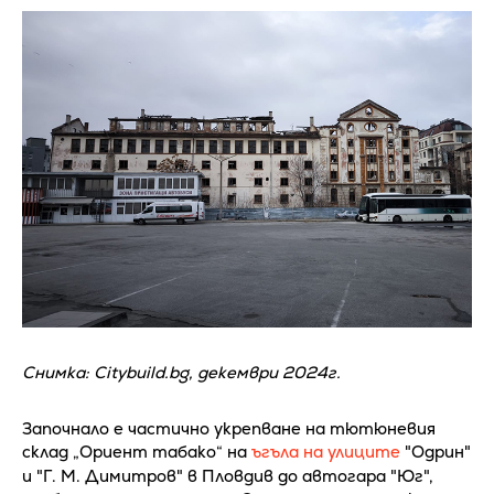
Снимка: Citybuild.bg, декември 2024г.
Започнало е частично укрепване на тютюневия
склад „Ориент табако“ на
ъгъла на улиците
"Одрин"
и "Г. М. Димитров" в Пловдив до автогара "Юг",