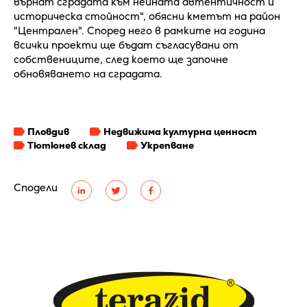
върнат сградата към нейната автентичност и
историческа стойност", обясни кметът на район
"Централен". Според него в рамките на година
всички проекти ще бъдат съгласувани от
собствениците, след което ще започне
обновяването на сградата.
Пловдив
Недвижима културна ценност
Тютюнев склад
Укрепване
Сподели