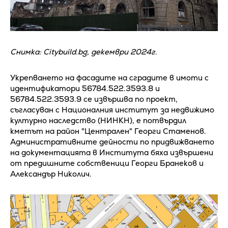
Снимка: Citybuild.bg, декември 2024г.
Укрепването на фасадите на сградите в имоти с
идентификатори 56784.522.3593.8 и
56784.522.3593.9 се извършва по проект,
съгласуван с Националния институт за недвижимо
културно наследство (НИНКН), е потвърдил
кметът на район "Централен" Георги Стаменов.
Административните дейности по придвижването
на документацията в Института бяха извършени
от предишните собственици Георги Бранеков и
Александър Николич.