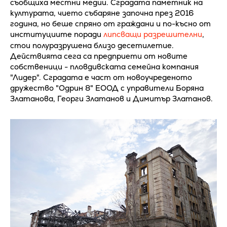
съобщиха местни медии. Сградата паметник на
културата, чието събаряне започна през 2016
година, но беше спряно от граждани и по-късно от
институциите поради
липсващи разрешителни
,
стои полуразрушена близо десетилетие.
Действията сега са предприети от новите
собственици - пловдивската семейна компания
"Лидер". Сградата е част от новоучреденото
дружество "Одрин 8" ЕООД с управители Боряна
Златанова, Георги Златанов и Димитър Златанов.