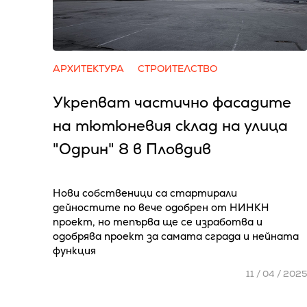
АРХИТЕКТУРА
СТРОИТЕЛСТВО
Укрепват частично фасадите
на тютюневия склад на улица
"Одрин" 8 в Пловдив
Нови собственици са стартирали
дейностите по вече одобрен от НИНКН
проект, но тепърва ще се изработва и
одобрява проект за самата сграда и нейната
функция
11 / 04 / 202