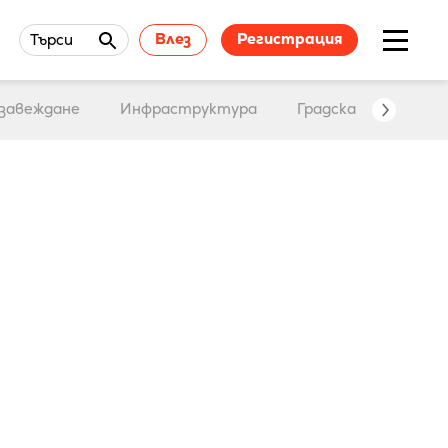
Влез
Регистрация
Търси
завеждане
Инфраструктура
Градска среда