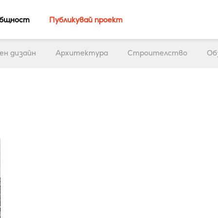
бщност
Публикувай проект
ен дизайн
Архитектура
Строителство
Об