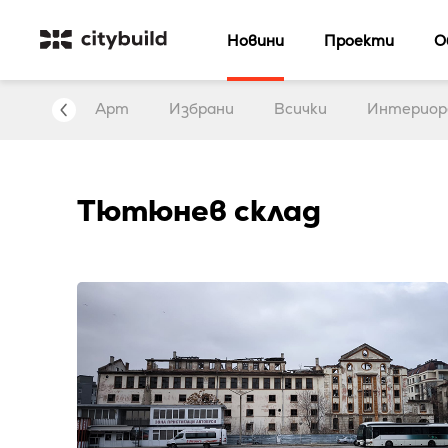
Новини
Проекти
О
нтервю
Арт
Избрани
Всички
Интериор
Тютюнев склад