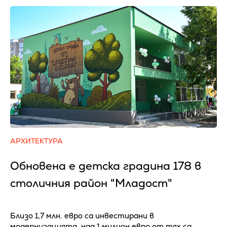
АРХИТЕКТУРА
Обновена е детска градина 178 в
столичния район "Младост"
Близо 1,7 млн. евро са инвестирани в
модернизацията, над 1 милион евро от тях са