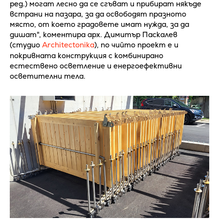
ред.) могат лесно да се сгъват и прибират някъде
встрани на пазара, за да освободят празното
място, от което градовете имат нужда, за да
дишат", коментира арх. Димитър Паскалев
(студио
Architectonika
), по чийто проект е и
покривната конструкция с комбинирано
естествено осветление и енергоефективни
осветителни тела.