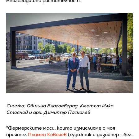
многогодишна растителност.
Снимка: Община Благоевград. Кметът Илко
Стоянов и арх. Димитър Паскалев
"Фермерските маси, които измислихме с моя
приятел
Пламен Ковачев
(художник и дизайнер - бел.