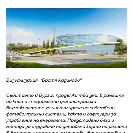
Визуализация: "Братя Кадинови"
Събитието в Бургас продължи три дни, в рамките
на които специалисти демонстрираха
възможностите за инсталиране на собствени
фотоволтаични системи, както и софтуери за
управление на енергията. Представени бяха и
методи за създаване на детайлни карти на региони
в България с помощта на дронове. Беше направена