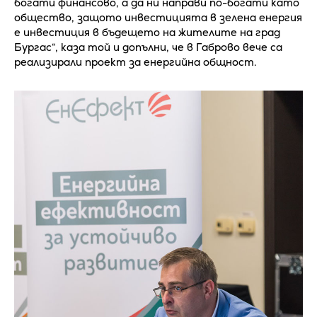
богати финансово, а да ни направи по-богати като
общество, защото инвестицията в зелена енергия
е инвестиция в бъдещето на жителите на град
Бургас“, каза той и допълни, че в Габрово вече са
реализирали проект за енергийна общност.