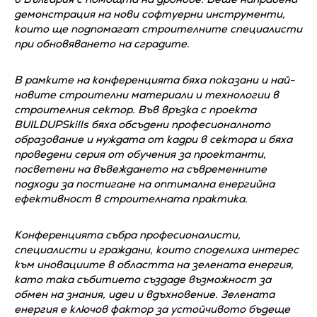
демонстрация на нови софтуерни инструменти,
които ще подпомагат строителните специалисти
при обновяването на сградите.
В рамките на конференцията бяха показани и най-
новите строителни материали и технологии в
строителния сектор. Във връзка с проекта
BUILDUPSkills бяха обсъдени професионалното
образование и нуждата от кадри в сектора и бяха
проведени серия от обучения за проектанти,
посветени на въвеждането на съвременните
подходи за постигане на оптимална енергийна
ефективност в строителната практика.
Конференцията събра професионалисти,
специалисти и граждани, които споделиха интерес
към иновациите в областта на зелената енергия,
като така събитието създаде възможност за
обмен на знания, идеи и вдъхновение. Зелената
енергия е ключов фактор за устойчивото бъдеще