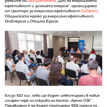
рамките на
инициативата
„Дни на енергийната
ефективност и зелената енергия“, организирана
от Центъра за енергийна ефективност
ЕнЕфект
,
Общинската мрежа за енергийна ефективност
ЕкоЕнергия и Община Бургас.
Близо 410 хил. лева ще бъдат инвестирани в новия
соларен парк на покрива на басейн „Арена ОЗК“.
Предвидено е да бъдат монтирани 956 панела по