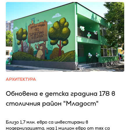
АРХИТЕКТУРА
Обновена е детска градина 178 в
столичния район "Младост"
Близо 1,7 млн. евро са инвестирани в
модернизацията, над 1 милион евро от тях са