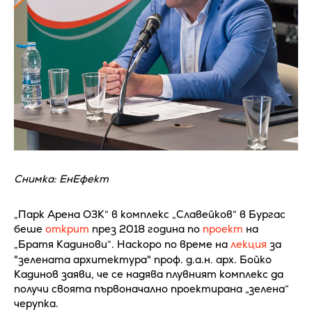
Снимка: ЕнЕфект
„Парк Арена ОЗК“ в комплекс „Славейков“ в Бургас
беше
открит
през 2018 година по
проект
на
„Братя Кадинови“. Наскоро по време на
лекция
за
"зелената архитектура" проф. д.а.н. арх. Бойко
Кадинов заяви, че се надява плувният комплекс да
получи своята първоначално проектирана „зелена“
черупка.