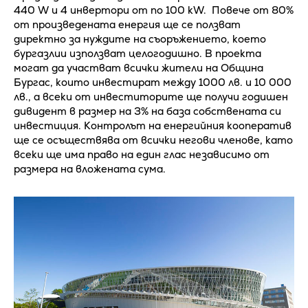
440 W и 4 инвертори от по 100 kW. Повече от 80%
от произведената енергия ще се ползват
директно за нуждите на съоръжението, което
бургазлии използват целогодишно. В проекта
могат да участват всички жители на Община
Бургас, които инвестират между 1000 лв. и 10 000
лв., а всеки от инвеститорите ще получи годишен
дивидент в размер на 3% на база собствената си
инвестиция. Контролът на енергийния кооператив
ще се осъществява от всички негови членове, като
всеки ще има право на един глас независимо от
размера на вложената сума.