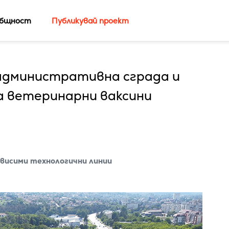
бщност
Публикувай проект
 административна сграда и
а ветеринарни ваксини
ависими технологични линии