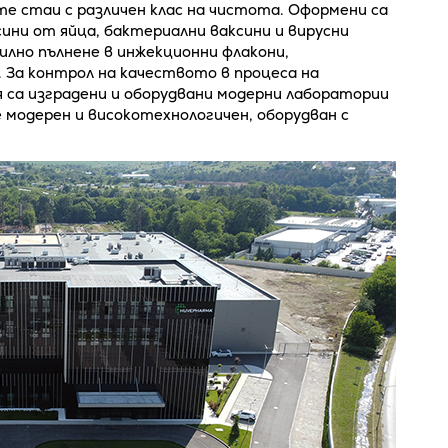
ите стаи с различен клас на чистота. Оформени са
сини от яйца, бактериални ваксини и вирусни
илно пълнене в инжекционни флакони,
. За контрол на качеството в процеса на
 са изградени и оборудвани модерни лаборатории
е модерен и високотехнологичен, оборудван с