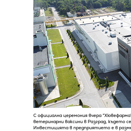
С официална церемония вчера "Хювефарма"
ветеринарни ваксини в Разград, където с
Инвестицията в предприятието е в размер