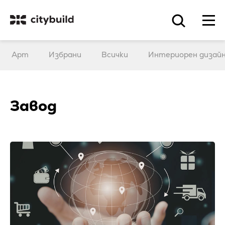
Арт
Избрани
Всички
Интериорен дизай
Завод