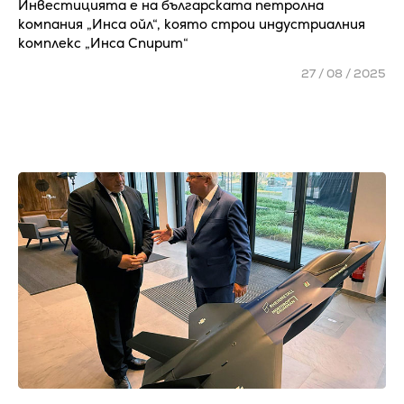
Инвестицията е на българската петролна
компания „Инса ойл“, която строи индустриалния
комплекс „Инса Спирит“
27 / 08 / 2025