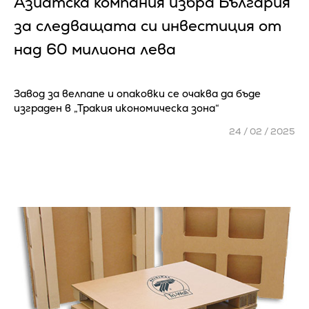
Азиатска компания избра България
за следващата си инвестиция от
над 60 милиона лева
Завод за велпапе и опаковки се очаква да бъде
изграден в „Тракия икономическа зона“
24 / 02 / 2025