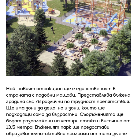
Най-новият атракцион ще е единственият в
страната с подобни мащаби. Представлява въжена
градина със 76 различни по трудност препятствия.
Ще има зони за деца, но и зони, които ще
подходящи само за възрастни. Съоръженията ще
бъдат разположени на четири етажа и височина от
13,5 метра. Въженият парк ще предостави
образователно-активни програми от типа „учене