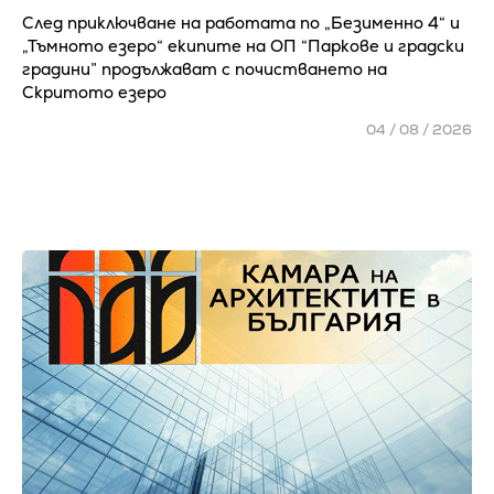
След приключване на работата по „Безименно 4“ и
„Тъмното езеро“ екипите на ОП “Паркове и градски
градини” продължават с почистването на
Скритото езеро
04 / 08 / 2026