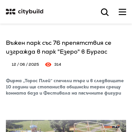
Въжен парк със 76 препятствия се
изгражда в парк "Езеро" в Бургас
12 / 06 / 2025
314
Фирма „Торос Плей“ спечели търг и в следващите
10 години ще стопанисва общински терен срещу
конната база и Фестивала на пясъчните фигури