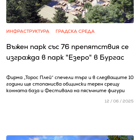
ИНФРАСТРУКТУРА
ГРАДСКА СРЕДА
Въжен парк със 76 препятствия се
изгражда в парк "Езеро" в Бургас
Фирма „Торос Плей“ спечели търг и в следващите 10
години ще стопанисва общински терен срещу
конната база и Фестивала на пясъчните фигури
12 / 06 / 2025