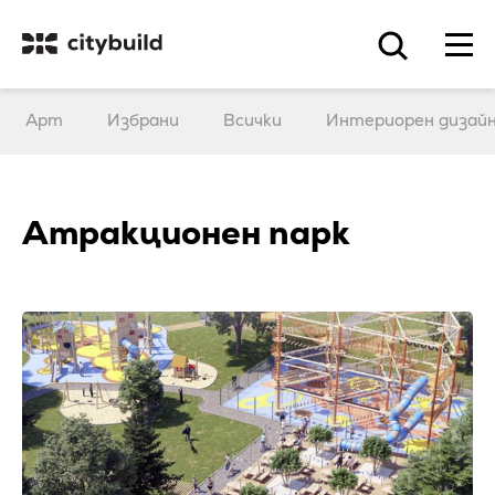
Арт
Избрани
Всички
Интериорен дизай
Атракционен парк