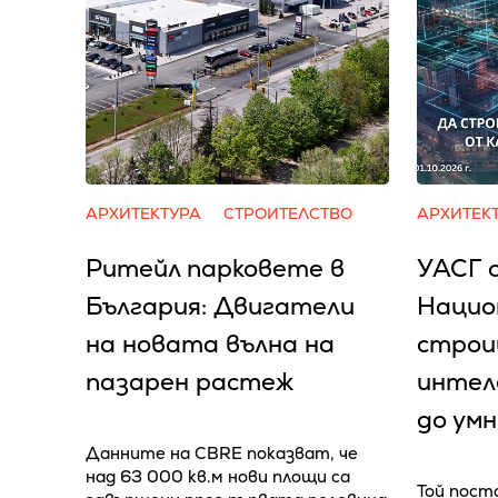
АРХИТЕКТУРА
СТРОИТЕЛСТВО
АРХИТЕК
Ритейл парковете в
УАСГ 
България: Двигатели
Нацио
на новата вълна на
строи
пазарен растеж
интел
до умн
Данните на CBRE показват, че
над 63 000 кв.м нови площи са
Той пост