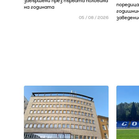
завършени през първата половина
поредица
на годината
годишнин
заведени
05 / 08 / 2026