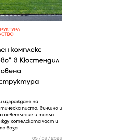
РУКТУРА
ЛСТВО
ен комплекс
ово" в Кюстендил
новена
структура
 изграждане на
тическа писта, външно и
 осветление и топла
ежду хотелската част и
та база
05 / 08 / 2026