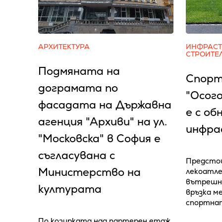
АРХИТЕКТУРА
ИНФРАСТ
СТРОИТЕ
Подмяната на
Спорт
дограмата по
"Осог
фасадата на Държавна
е с об
агенция "Архиви" на ул.
инфра
"Московска" в София е
съгласувана с
Предстои
Министерство на
лекоатле
вътрешно
културата
връзка м
спортна
По козирката над партерен етаж