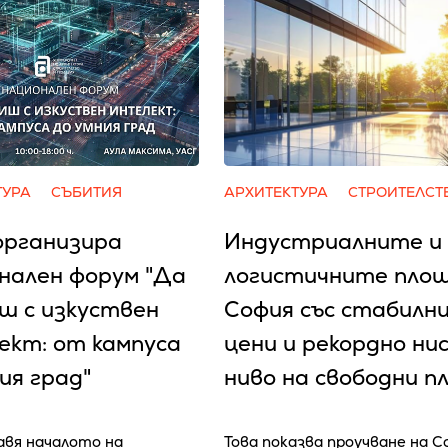
ТУРА
СЪБИТИЯ
АРХИТЕКТУРА
СТРОИТЕЛСТ
организира
Индустриалните и
нален форум "Да
логистичните площ
ш с изкуствен
София със стабилн
ект: от кампуса
цени и рекордно ни
ия град"
ниво на свободни п
авя началото на
Това показва проучване на Co