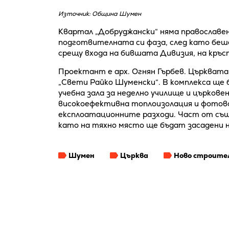
Източник: Община Шумен
Квартал „Добруджански“ няма православе
подготвителната си фаза, след като беше
срещу входа на бившата Дивизия, на кръст
Проектант е арх. Огнян Гърбев. Църквата
„Свети Райко Шуменски“. В комплекса ще 
учебна зала за неделно училище и църкове
високоефективна топлоизолация и фотово
експлоатационните разходи. Част от с
като на тяхно място ще бъдат засадени н
Шумен
Църква
Ново строите