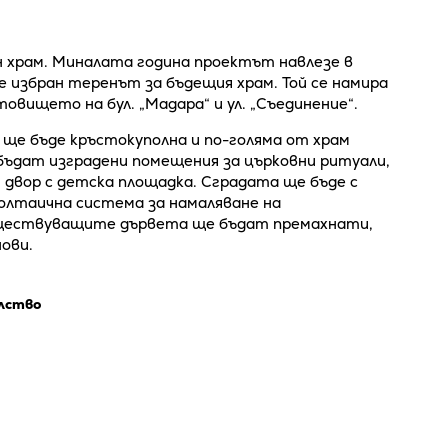
н храм. Миналата година проектът навлезе в
 избран теренът за бъдещия храм. Той се намира
овището на бул. „Мадара“ и ул. „Съединение“.
 ще бъде кръстокуполна и по-голяма от храм
бъдат изградени помещения за църковни ритуали,
н двор с детска площадка. Сградата ще бъде с
лтаична система за намаляване на
ъществуващите дървета ще бъдат премахнати,
ови.
лство