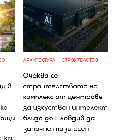
ВО
АРХИТЕКТУРА
СТРОИТЕЛСТВО
Очаква се
и в
cтpoитeлcтвoтo нa
и
ĸoмплeĸc oт цeнтpoвe
ско
зa изĸycтвeн интeлeĸт
лощи
близo дo Πлoвдив да
зaпoчнe тaзи eceн
lliers