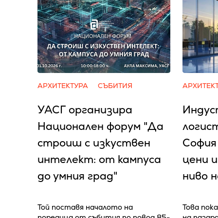
АРХИТЕКТУРА
СЪБИТИЯ
АРХИТЕК
УАСГ организира
Индус
Национален форум "Да
логис
строиш с изкуствен
София
интелект: от кампуса
цени и
до умния град"
ниво 
Той поставя началото на
Това пока
поредица от събития по повод 85-
на пазар