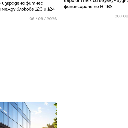
евро от тях са безвъзмездн
е изградена фитнес
финансиране по НПВУ
 между блокове 123 и 124
06 / 0
06 / 08 / 2026