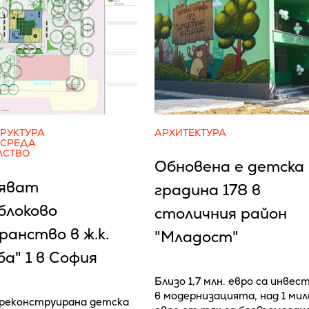
РУКТУРА
АРХИТЕКТУРА
 СРЕДА
ЛСТВО
Обновена е детска
яват
градина 178 в
блоково
столичния район
анство в ж.к.
"Младост"
а" 1 в София
Близо 1,7 млн. евро са инвес
в модернизацията, над 1 ми
реконструирана детска