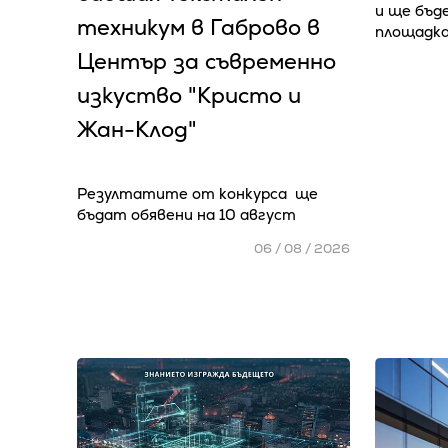
и ще бъд
техникум в Габрово в
площадка
Център за съвременно
изкуство "Кристо и
Жан-Клод"
Резултатите от конкурса ще
бъдат обявени на 10 август
06 / 08 / 2026