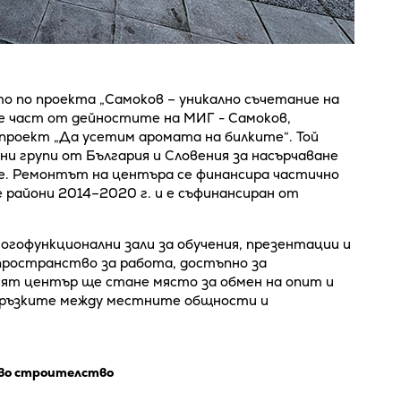
 по проекта „Самоков – уникално съчетание на
е част от дейностите на МИГ - Самоков,
проект „Да усетим аромата на билките“. Той
и групи от България и Словения за насърчаване
е. Ремонтът на центъра се финансира частично
 райони 2014–2020 г. и е съфинансиран от
огофункционални зали за обучения, презентации и
 пространство за работа, достъпно за
ият център ще стане място за обмен на опит и
 връзките между местните общности и
во строителство