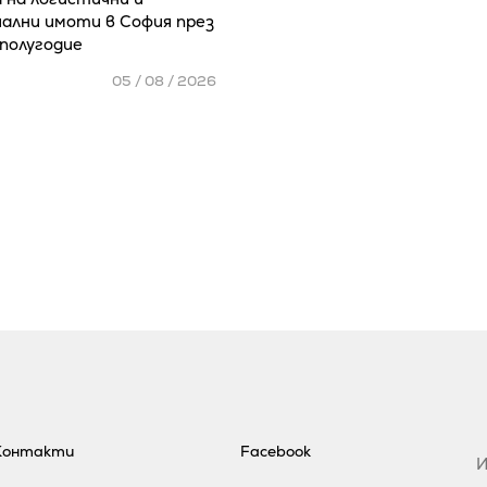
ални имоти в София през
полугодие
05 / 08 / 2026
Контакти
Facebook