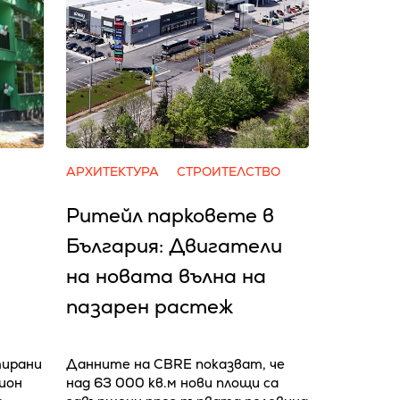
АРХИТЕКТУРА
СТРОИТЕЛСТВО
Ритейл парковете в
България: Двигатели
на новата вълна на
пазарен растеж
тирани
Данните на CBRE показват, че
лион
над 63 000 кв.м нови площи са