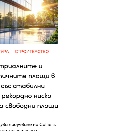
ТУРА
СТРОИТЕЛСТВО
триалните и
тичните площи в
 със стабилни
 рекордно ниско
на свободни площи
зва проучване на Colliers
а на логистични и