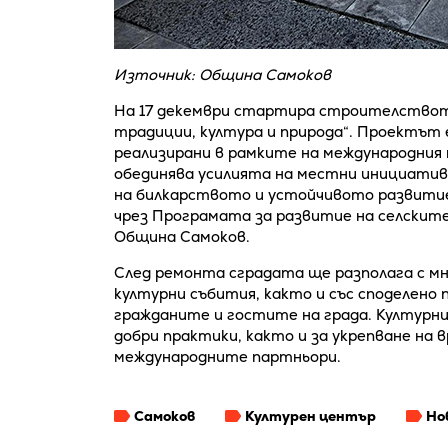
Източник: Община Самоков
На 17 декември стартира строителството
традиции, култура и природа“. Проектът 
реализирани в рамките на международния 
обединява усилията на местни инициативн
на билкарството и устойчивото развити
чрез Програмата за развитие на селските
Община Самоков.
След ремонта сградата ще разполага с мн
културни събития, както и със споделено
гражданите и гостите на града. Културн
добри практики, както и за укрепване на
международните партньори.
Самоков
Културен център
Но