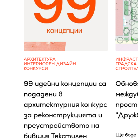
АРХИТЕКТУРА
ИНФРАСТ
ИНТЕРИОРЕН ДИЗАЙН
ГРАДСКА
КОНКУРСИ
СТРОИТЕ
99 идейни концепции са
Обнов
подадени в
между
архитектурния конкурс
простр
за реконструкцията и
"Дружб
преустройството на
бившия Текстилен
Ще бъде 