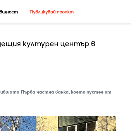
бщност
Публикувай проект
дещия културен център в
 бившата Първа частна банка, което пустее от