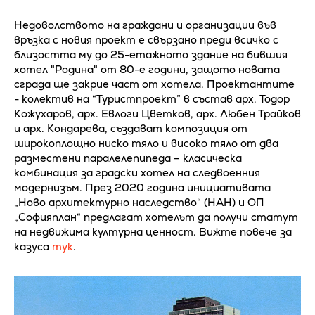
Недоволството на граждани и организации във
връзка с новия проект е свързано преди всичко с
близостта му до 25-етажното здание на бившия
хотел "Родина" от 80-е години, защото новата
сграда ще закрие част от хотела. Проектантите
- колектив на “Туристпроект” в състав арх. Тодор
Кожухаров, арх. Евлоги Цветков, арх. Любен Трайков
и арх. Кондарева, създават композиция от
широкоплощно ниско тяло и високо тяло от два
разместени паралелепипеда – класическа
комбинация за градски хотел на следвоенния
модернизъм. През 2020 година инициативата
„Ново архитектурно наследство“ (НАН) и ОП
„Софияплан“ предлагат хотелът да получи статут
на недвижима културна ценност. Вижте повече за
казуса
тук
.