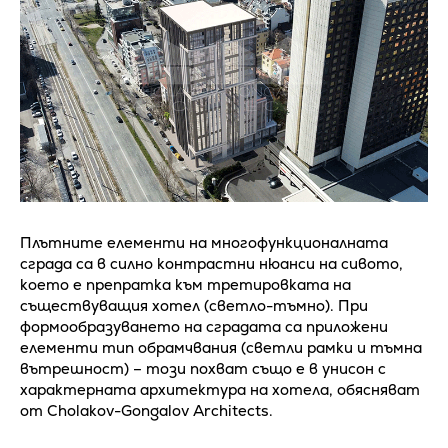
Плътните елементи на многофункционалната
сграда са в силно контрастни нюанси на сивото,
което е препратка към третировката на
съществуващия хотел (светло-тъмно). При
формообразуването на сградата са приложени
елементи тип обрамчвания (светли рамки и тъмна
вътрешност) – този похват също е в унисон с
характерната архитектура на хотела, обясняват
от Cholakov-Gongalov Architects.