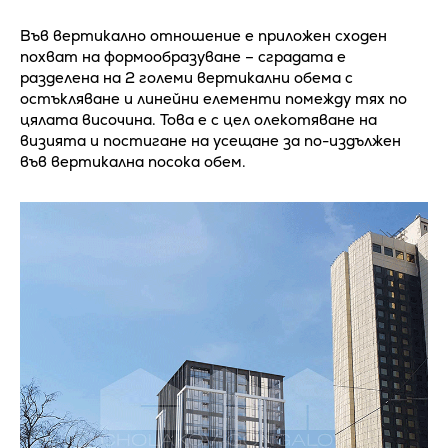
Във вертикално отношение е приложен сходен
похват на формообразуване – сградата е
разделена на 2 големи вертикални обема с
остъкляване и линейни елементи помежду тях по
цялата височина. Това е с цел олекотяване на
визията и постигане на усещане за по-издължен
във вертикална посока обем.