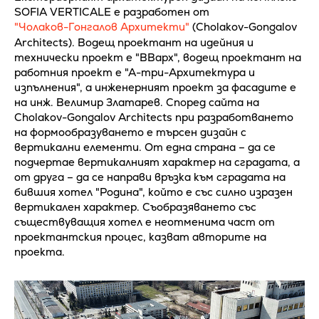
SOFIA VERTICALE е разработен от
"Чолаков-Гонгалов Архитекти"
(Cholakov-Gongalov
Architects). Водещ проектант на идейния и
технически проект е "ВВарх", водещ проектант на
работния проект е "А-три-Архитектура и
изпълнения", а инженерният проект за фасадите е
на инж. Велимир Златарев. Според сайта на
Cholakov-Gongalov Architects при разработването
на формообразуването е търсен дизайн с
вертикални елементи. От една страна – да се
подчертае вертикалният характер на сградата, а
от друга – да се направи връзка към сградата на
бившия хотел "Родина", който е със силно изразен
вертикален характер. Съобразяването със
съществуващия хотел е неотменима част от
проектантския процес, казват авторите на
проекта.