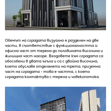
Обемът на сградата визуално е разделен на две
части, в съответствие с функционалността ѝ:
офисна част от терена до половината височина и
жилищна част нагоре. Входовете към сградата са
обособени в двата ъгъла и са с двойна височина,
което обуславя отделянето на трета, приземна
част на сградата - това е частта, с която
сградата контактува с терена и човекопотока.