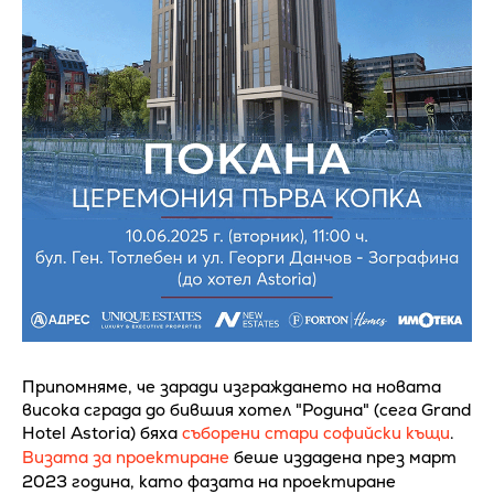
Припомняме, че заради изграждането на новата
висока сграда до бившия хотел "Родина" (сега Grand
Hotel Astoria) бяха
съборени стари софийски къщи
.
Визата за проектиране
беше издадена през март
2023 година, като фазата на проектиране