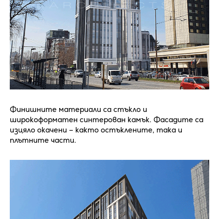
Финишните материали са стъкло и
широкоформатен синтерован камък. Фасадите са
изцяло окачени – както остъклените, така и
плътните части.