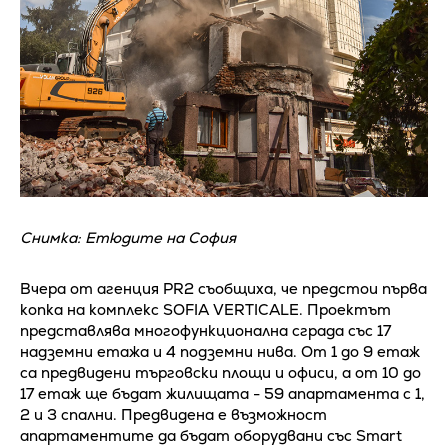
Снимка: Етюдите на София
Вчера от агенция PR2 съобщиха, че предстои първа
копка на комплекс SOFIA VERTICALE. Проектът
представлява многофункционална сграда със 17
надземни етажа и 4 подземни нива. От 1 до 9 етаж
са предвидени търговски площи и офиси, а от 10 до
17 етаж ще бъдат жилищата - 59 апартамента с 1,
2 и 3 спални. Предвидена е възможност
апартаментите да бъдат оборудвани със Smart