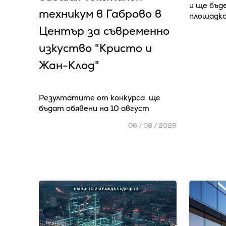
и ще бъд
техникум в Габрово в
площадка
Център за съвременно
изкуство "Кристо и
Жан-Клод"
Резултатите от конкурса ще
бъдат обявени на 10 август
06 / 08 / 2026