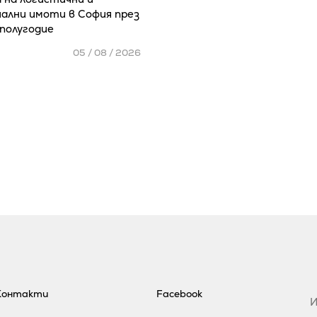
ални имоти в София през
полугодие
05 / 08 / 2026
Контакти
Facebook