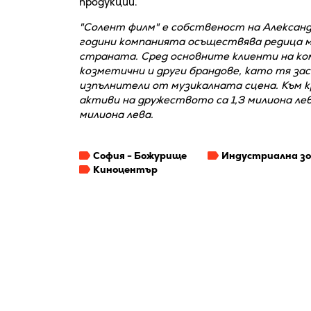
продукции.
"Солент филм" е собственост на Алексан
години компанията осъществява редица 
страната. Сред основните клиенти на ко
козметични и други брандове, като тя за
изпълнители от музикалната сцена. Към 
активи на дружеството са 1,3 милиона ле
милиона лева.
София - Божурище
Индустриална з
Киноцентър