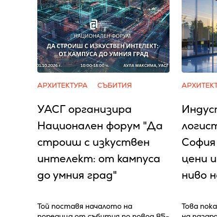
АРХИТЕКТУРА
СЪБИТИЯ
АРХИТЕК
УАСГ организира
Индус
Национален форум "Да
логис
строиш с изкуствен
София
интелект: от кампуса
цени и
до умния град"
ниво 
Той поставя началото на
Това пока
поредица от събития по повод 85-
на пазар