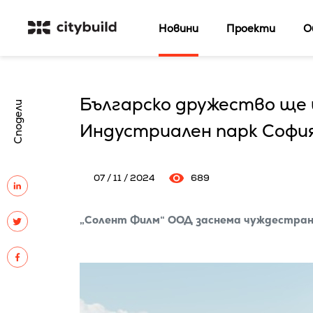
Новини
Проекти
О
Българско дружество ще 
Сподели
Индустриален парк Софи
07 / 11 / 2024
689
„Солент Филм“ ООД заснема чуждестранн