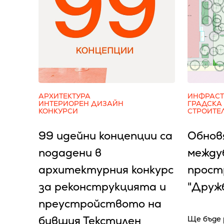
АРХИТЕКТУРА
ИНФРАСТ
ИНТЕРИОРЕН ДИЗАЙН
ГРАДСКА
КОНКУРСИ
СТРОИТЕ
99 идейни концепции са
Обнов
подадени в
между
архитектурния конкурс
простр
за реконструкцията и
"Дружб
преустройството на
бившия Текстилен
Ще бъде 