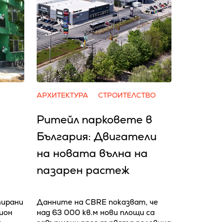
АРХИТЕКТУРА
СТРОИТЕЛСТВО
Ритейл парковете в
България: Двигатели
на новата вълна на
пазарен растеж
тирани
Данните на CBRE показват, че
лион
над 63 000 кв.м нови площи са