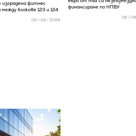
евро от тях са безвъзмездн
е изградена фитнес
финансиране по НПВУ
 между блокове 123 и 124
06 / 0
06 / 08 / 2026