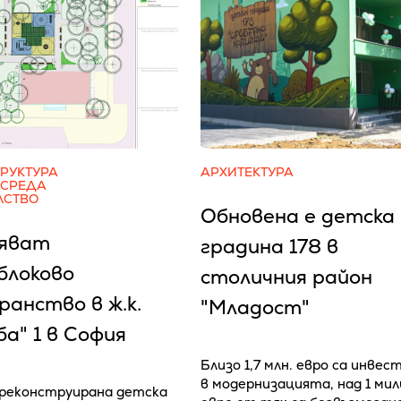
РУКТУРА
АРХИТЕКТУРА
 СРЕДА
ЛСТВО
Обновена е детска
яват
градина 178 в
блоково
столичния район
анство в ж.к.
"Младост"
а" 1 в София
Близо 1,7 млн. евро са инвес
в модернизацията, над 1 ми
реконструирана детска