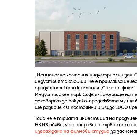
„Национална компания индустриални зони
индустрията съобщи, че е привлякла инве
продуцентската компания „Солент филм“ 
Индустриален парк София-Божурище на те
договорът за покупко-продажбата му ще 
ще разкрие 40 постоянни и близо 1000 вр
Това не е първата инвестиция на продуце
НКИЗ обяви, че е направена първа копка н
изграждане на филмови студиа
за заснема