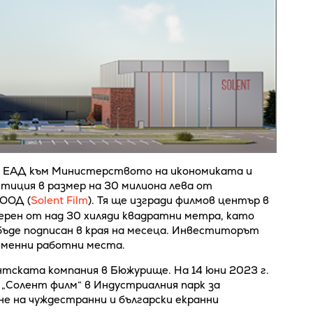
“ ЕАД към Министерството на икономиката и
стиция в размер на 30 милиона лева от
ООД (
Solent Film
). Тя ще изгради филмов център в
рен от над 30 хиляди квадратни метра, като
бъде подписан в края на месеца. Инвеститорът
еменни работни места.
нтската компания в Бюжурище. На 14 юни 2023 г.
а „Солент филм“ в Индустриалния парк за
не на чуждестранни и български екранни