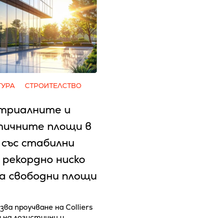
ТУРА
СТРОИТЕЛСТВО
триалните и
тичните площи в
 със стабилни
 рекордно ниско
на свободни площи
зва проучване на Colliers
а на логистични и