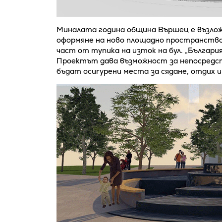
Миналата година община Вършец е възлож
оформяне на ново площадно пространство 
част от тyпика на изток на бул. „Българи
Проектът дава възможност за непосредс
бъдат осиryрени места за сядане, отдих и