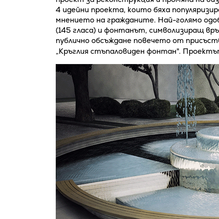
4 идейни проекта, които бяха популяризир
мнението на гражданите. Най-голямо одо
(145 гласа) и фонтанът, символизиращ връх
публично обсъждане повечето от присъс
„Кръглия стъпаловиден фонтан". Проект