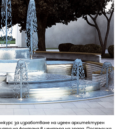
онкурс за изработване на идеен архитектурен
зията на фонтана в центъра на града. Постъпиха