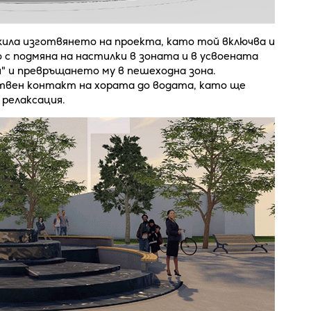
ила изготвянето на проекта, като той включва и
с подмяна на настилки в зоната и в усвоената
я" и превръщането му в пешеходна зона.
твен контакт на хората до водата, като ще
 релаксация.