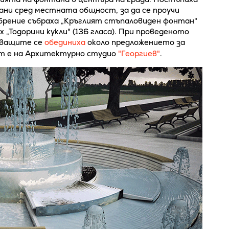
ани сред местната общност, за да се проучи
брение събраха „Кръглият стъпаловиден фонтан"
 „Тодорини кукли" (136 гласа). При проведеното
тващите се
обединиха
около предложението за
ът е на Архитектурно студио
"Георгиев"
.