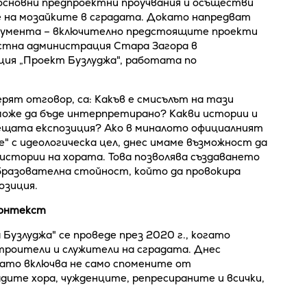
основни предпроектни проучвания и осъществи
е на мозайките в сградата. Докато напредват
онумента – включително предстоящите проекти
астна администрация Стара Загора в
ция „Проект Бузлуджа", работата по
рят отговор, са: Какъв е смисълът на тази
може да бъде интерпретирано? Какви истории и
дещата експозиция? Ако в миналото официалният
е" с идеологическа цел, днес имаме възможност да
 истории на хората. Това позволява създаването
бразователна стойност, който да провокира
озиция.
контекст
Бузлуджа" се проведе през 2020 г., когато
троители и служители на сградата. Днес
ато включва не само спомените от
дите хора, чужденците, репресираните и всички,