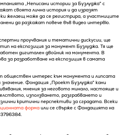
мпанията „Неписани истории за Бузлуджа" с
кажат своята лична история и да изразят
еки желаещ може да се регистрира, а участниците
канени да разкажат повече във видео интервю.
спертни проучвания и тематични дискусии, ще
тип на експозиция за монумент Бузлуджа. Тя ще
работен дигитален двойник на монумента. В
ова за разработване на експозиция в самата
ят обществен интерес към монумента и липсата
и значение. Фондация „Проект Бузлуджа" кани
живявания, мнения за неговото минало, настояще и
елството, използването, разграбването и
злични критични перспективи за сградата. Всеки
ционната форма
или се свърже с Фондацията на
93796384.