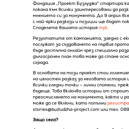
Фондация „Проект Бузлуджа" стартира ка
покана към всички заинтересовани да раз
мнението си за монумента. До 9 април вс
с най-ярки разкази и позиции ще бъдат по
Споделете вашата история
тук
.
Резултатите от кампанията, заедно с ек
послужат за създаването на първия прото
бъде достъпна онлайн чрез специално раз
дългосрочен план това може да стане осн
сграда.
В основата на този проект стои големи
на цялостен разказ за неговата история 
всички гледни точки – лични спомени, пре
бъдеще. Това включва истории от строит
преосмислянето на монумента, както и ра
може да се включи, като попълни
регистра
stories@buzludzha-project.com или тел. 08
Защо сега?