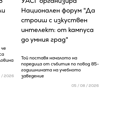
в
УАСГ организира
ли
Национален форум "Да
строиш с изкуствен
интелект: от кампуса
до умния град"
 че
са
Той поставя началото на
ловина
поредица от събития по повод 85-
годишнината на учебното
заведение
8 / 2026
05 / 08 / 2026