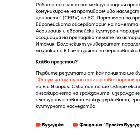
Работата е част от международния проек
комуникиране на противоречиво наследств
ценности" (CERV) на ЕС. Партньори по п
Европейската обсерватория на паметта 
Асоциация и европейски културен маршрут
асоциация на преподавателите по история
Италия. Болонският университет паралел
мозайките в Гимназията по аеронавтика в
Какво предстои?
Първите резултати от кампанията ще бъ
„Форум за културно наследство: партньо
на 8 и 9 април. Събитието ще събере екс
ангажирането на гражданите, изграждане
сътрудничеството между държавата, граж
културното наследство.
Бузлуджа
Фондация "Проект Бузлуд