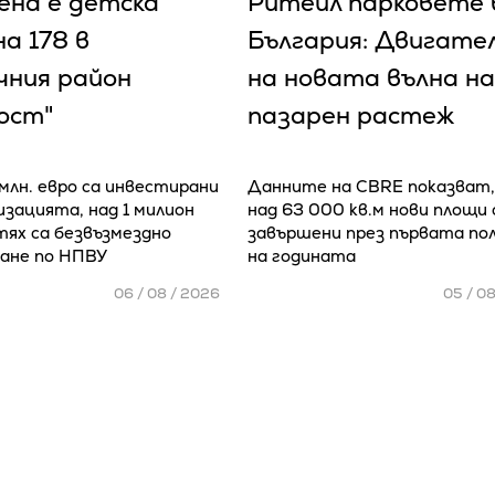
ена е детска
Ритейл парковете 
а 178 в
България: Двигате
чния район
на новата вълна на
ост"
пазарен растеж
 млн. евро са инвестирани
Данните на CBRE показват,
изацията, над 1 милион
над 63 000 кв.м нови площи 
тях са безвъзмездно
завършени през първата по
ане по НПВУ
на годината
06 / 08 / 2026
05 / 0