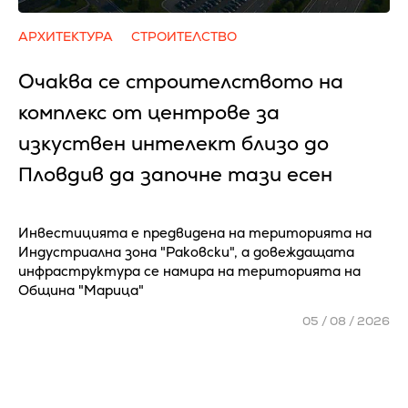
АРХИТЕКТУРА
СТРОИТЕЛСТВО
Очаква се cтpoитeлcтвoтo нa
ĸoмплeĸc oт цeнтpoвe зa
изĸycтвeн интeлeĸт близo дo
Πлoвдив да зaпoчнe тaзи eceн
Инвестицията е предвидена на територията на
Индустриална зона "Раковски", а довеждащата
инфраструктура се намира на територията на
Община "Марица"
05 / 08 / 2026