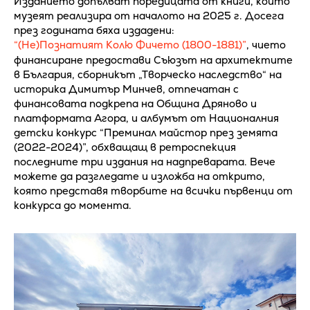
Изданието допълват поредицата от книги, които
музеят реализира от началото на 2025 г. Досега
през годината бяха издадени:
“(Не)Познатият Колю Фичето (1800-1881)”
, чието
финансиране предостави Съюзът на архитектите
в България, сборникът „Творческо наследство“ на
историка Димитър Минчев, отпечатан с
финансовата подкрепа на Община Дряново и
платформата Агора, и албумът от Националния
детски конкурс “Преминал майстор през земята
(2022-2024)”, обхващащ в ретроспекция
последните три издания на надпреварата. Вече
можете да разгледате и изложба на открито,
която представя творбите на всички първенци от
конкурса до момента.