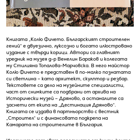
Книгата „Колю Фичето. Българският строителен
гений“ е двуезично, луксозно и богато илюстровано
издание с твърди корици. Автори са главният
уредник на музея д-р Венелин Бараков и колегата
му Стилияна Топалова-Марчовска. В него майстор
Колю Фичето е представен в по-малко познатата
си светлина – като архитект, скулптор и резбар.
Текстовете са дело на музейните специалисти,
част от снимките са подбрани от архива на
Исторически музей – Дряново, а останалите са
заснети от екипа на „Дестинация Дряново“.
Книгата се издава в партньорство с вестник
„Строител“ и с финансовата подкрепа на
Камарата на строителите в България.