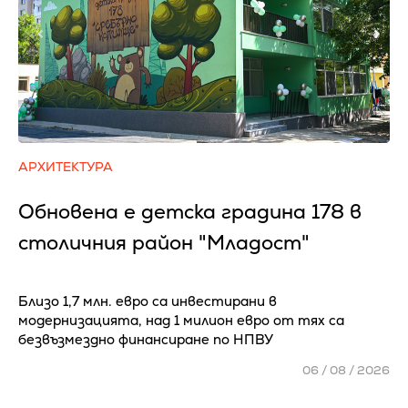
АРХИТЕКТУРА
Обновена е детска градина 178 в
столичния район "Младост"
Близо 1,7 млн. евро са инвестирани в
модернизацията, над 1 милион евро от тях са
безвъзмездно финансиране по НПВУ
06 / 08 / 2026