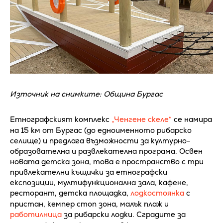
Източник на снимките: Община Бургас
Етнографският комплекс
„Ченгене скеле“
се намира
на 15 км от Бургас (до едноименното рибарско
селище) и предлага възможности за културно-
образователна и развлекателна програма. Освен
новата детска зона, това е пространство с три
привлекателни къщички за етнографски
експозиции, мултифункционална зала, кафене,
ресторант, детска площадка,
лодкостоянка
с
пристан, кемпер стоп зона, малък плаж и
работилница
за рибарски лодки. Сградите за