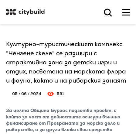
Културно-туристическият комплекс
"Ченгене скеле" се разшири с
атрактивна зона за детски игри и
отдих, посветена на морската флора
и фауна, както и на рибарския занаят
05 / 06 / 2024
531
За целта Община Бургас подготви проект, с
който за част от дейностите осигури външно
финансиране от Програмата за морско дело и
рибарство, а за други вложи свои средства