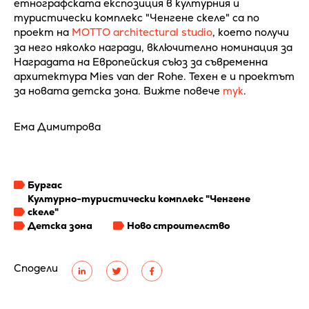
етнографската експозиция в културния и
туристически комплекс "Ченгене скеле" са по
проект на
MOTTO architectural studio
, което получи
за него няколко награди, включително номинация за
Наградата на Европейския съюз за съвременна
архитектура Mies van der Rohe. Техен е и проектът
за новата детска зона. Вижте повече
тук
.
Ема Димитрова
Бургас
Културно-туристически комплекс "Ченгене
скеле"
Детска зона
Ново строителство
Сподели