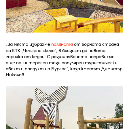
„За място избрахме
поляната
от горната страна
на КТК „Ченгене скеле“, в близост до новата
горичка от кедри. С разширяването направихме
още по-интересен този популярен туристически
обект и продукт на Бургас“, каза кметът Димитър
Николов.