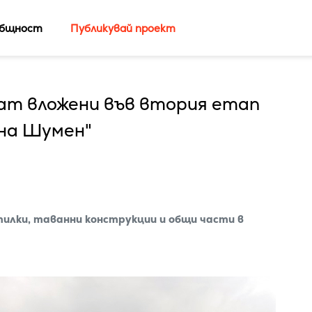
бщност
Публикувай проект
дат вложени във втория етап
ена Шумен"
илки, таванни конструкции и общи части в