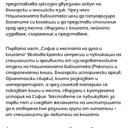
представлява луксозен двуезичен албум на
български и английски език. Чрез него
Националната библиотека цели да популяризира
богатите си колекции и да представи столичния
град чрез места, свързани с книгата, нейното
издаване, съхранение и представяне.
Първата част „София и местата на духа и
книгата“ включва кратки импресии и публикации на
специалисти и архивисти от изследователските
отдели на Националната библиотека (Ръкописи и
старопечатни книги, Български исторически архив,
Ориенталски сбирки), които разказват и
интерпретират, а чрез снимков материал се
показват книги и места, свързани с културната
история на София. Текстовете се публикуват за
първи път и следват желанието на институцията
да е отворена към различни групи от читатели –
от специалисти до любители на книгата.