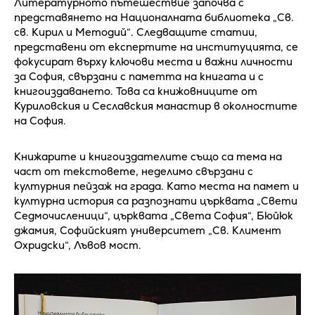
Литературното пътешествие започва с
представянето на Националната библиотека „Св.
св. Кирил и Методий“. Следващите статии,
представени от експертите на институцията, се
фокусират върху ключови места и важни личности
за София, свързани с паметта на книгата и с
книгоиздаването. Това са книжовниците от
Куриловския и Сеславския манастир в околностите
на София.
Книжарите и книгоиздателите също са тема на
част от текстовете, неделимо свързани с
културния пейзаж на града. Като места на памет и
културна история са разпознати църквата „Свети
Седмочисленици“, църквата „Света София“, Бюйюк
джамия, Софийският университет „Св. Климент
Охридски“, Лъвов мост.