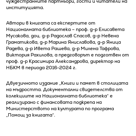
чуждестранните партньори, гости и читатели на
институцията.
Автори в книгата са експертите от
Националната библиотека – проф. д-р Елисавета
Мусакова, доц. д-р Радослав Спасов, д-р Невена
Граматикова, д-р Марина Яниславова, д-р Яница
Радева, д-р Ивета Рашева, д-р Милена Тафрова,
Виктория Рахилова, а предговорът е подготвен от
проф. д-р Красимира Александрова, директор на
НБКМ в периода 2016-2024 г.
Двуезичното издание „Книги и памет в столицата
на мъдростта. Документални свидетелства от
колекциите на Националната библиотека“ е
реализирано с финансовата подкрепа на
Министерството на културата по програма
„Помощ за книгата“.