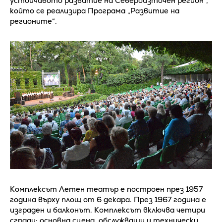
устойчивото развитие на Североизточен регион“,
който се реализира Програма „Развитие на
регионите“.
Комплексът Летен театър е построен през 1957
година върху площ от 6 декара. През 1967 година е
изграден и балконът. Комплексът включва четири
сгради: основна сцена, обслужващи и технически