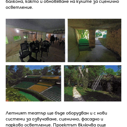
балкона, както и обновяване на кулите за сценично
осветление.
Летният театър ще бъде оборудван и с нови
системи за озвучаване, сценично, фасадно и
парково осветление. Проектът включва още