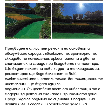
Предвиден е цялостен ремонт на основната
обслужваща сграда, съблекалните, гримьорните,
складовите помещения, оркестрината и двете
спомагателни сгради при входовете на театъра.
Ще бъдат положени нови хидро- и топлоизолации,
ремонтиран ще бъде балконът, а ВиК,
електрическите и отоплително-вентилационните
инсталации ще бъдат изцяло
подменени. Съществена част от инвестицията е
модернизацията на сцената и зрителната зона.
Предвижда се подмяна на сценичния подиум и на
всички 2 400 седалки в основната зала и на