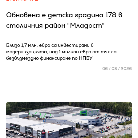
Обновена е детска градина 178 в
столичния район "Младост"
Близо 1,7 млн. евро са инвестирани в
модернизацията, над 1 милион евро от тях са
безвъзмездно финансиране по НПВУ
06 / 08 / 2026