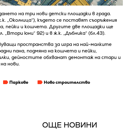
ането на три нови детски площадки в града.
ж.к. „Околчица“), където се поставят съоръжения
да, пейки и кошчета. Другите две площадки ще
 „Втори юни“ 92) и в ж.к. „Дъбника“ (бл.43).
уващи пространства за игра на най-малките
адни пана, подмяна на кошчета и пейки,
илки, дейностите обхванат демонтаж на стари и
на нови.
Паркове
Ново строителство
ОЩЕ НОВИНИ