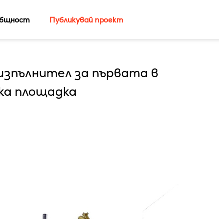
бщност
Публикувай проект
изпълнител за първата в
ка площадка