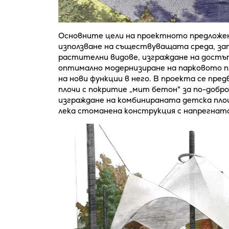
Основните цели на проектното предложе
използване на съществуващата среда, зап
растителни видове, изграждане на достъп
оптимално модернизиране на парковото п
на нови функции в него. В проекта се пре
плочи с покритие „мит бетон" за по-добро
изграждане на комбинираната детска площ
лека стоманена конструкция с напрегнат