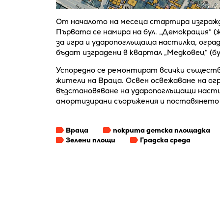
От началото на месеца стартира изгражд
Първата се намира на бул. „Демокрация“ (
за игра и ударопоглъщаща настилка, огра
бъдат изградени в квартал „Медковец“ (бул.
Успоредно се ремонтират всички съществ
жители на Враца. Освен освежаване на огр
възстановяване на ударопоглъщащи наст
амортизирани съоръжения и поставянето 
Враца
покрита детска площадка
Зелени площи
Градска среда