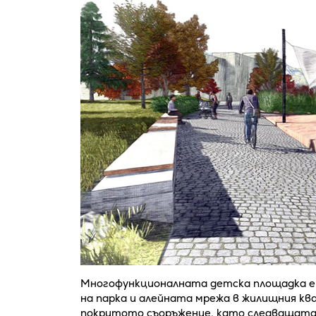
Многофункционалната детска площадка е
на парка и алейната мрежа в жилищния кв
покритото съоръжение, като следващата 