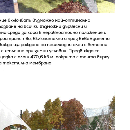
ние включват: възможно най-оптимално
азване на всички възможни дървесни и
на среда за хора в неравностойно положение и
ространство, включително и чрез въвеждането
движда изграждане на пешеходни алеи с бетонни
 сцепление при зимни условия. Предвижда се
адка с площ 470,6 кв.м, покрита с тента върху
а текстилна мембрана.