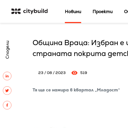
Новини
Проекти
О
Община Враца: Избран е 
Сподели
страната покрита детс
23 / 08 / 2023
519
Тя ще се намира в квартал „Младост“