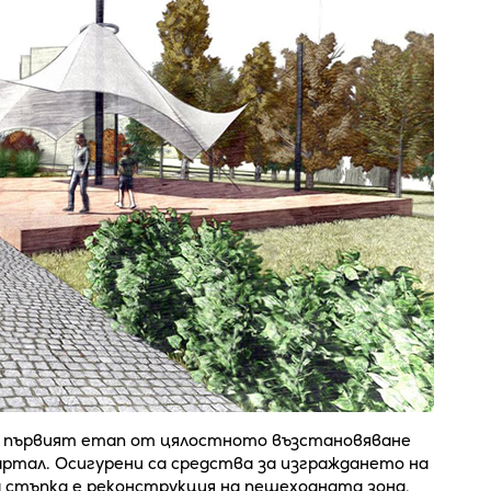
 първият етап от цялостното възстановяване
артал. Осигурени са средства за изграждането на
стъпка е реконструкция на пешеходната зона,