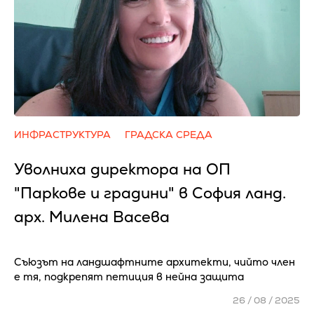
ИНФРАСТРУКТУРА
ГРАДСКА СРЕДА
Уволниха директора на ОП
"Паркове и градини" в София ланд.
арх. Милена Васева
Съюзът на ландшафтните архитекти, чийто член
е тя, подкрепят петиция в нейна защита
26 / 08 / 2025