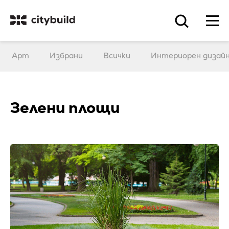
Арт
Избрани
Всички
Интериорен дизай
Зелени площи