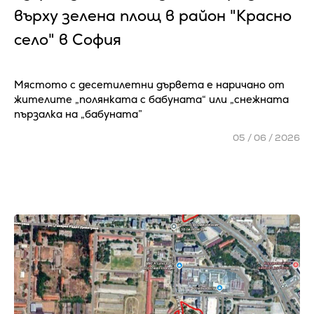
върху зелена площ в район "Красно
село" в София
Мястото с десетилетни дървета е наричано от
жителите „полянката с бабуната“ или „снежната
пързалка на „бабуната”
05 / 06 / 2026