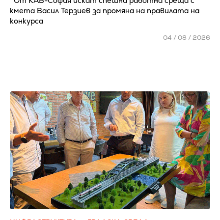
От КАБ-София искат спешна работна среща с
кмета Васил Терзиев за промяна на правилата на
конкурса
04 / 08 / 2026