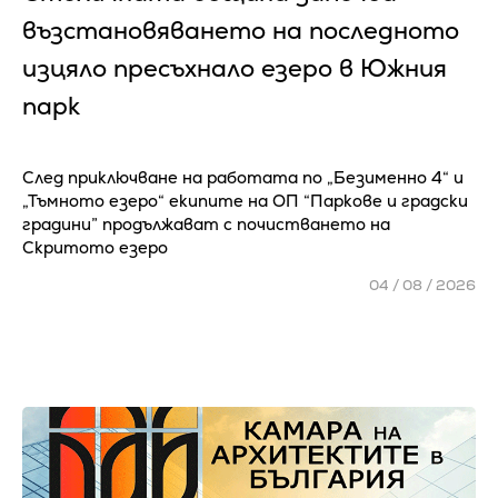
възстановяването на последното
изцяло пресъхнало езеро в Южния
парк
След приключване на работата по „Безименно 4“ и
„Тъмното езеро“ екипите на ОП “Паркове и градски
градини” продължават с почистването на
Скритото езеро
04 / 08 / 2026