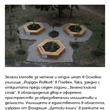
Зелени кътове за четене и отдих имат в Основно
училище ,,Йордан Йовков” в Плевен. Така, заедно с
откритата преди седем години ,,Зелена класна
стая”, в облагородения двор е оформено
пространство за образователни инициативи и
дейности. Училището е единственото в областта,
избрано от Фондация ,,Детски книги” в рамките на