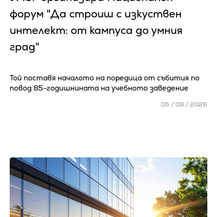
форум "Да строиш с изкуствен
интелект: от кампуса до умния
град"
Той поставя началото на поредица от събития по
повод 85-годишнината на учебното заведение
05 / 08 / 2026