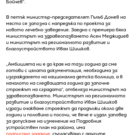
Бойчев“.
В петък министър-председателят Гълъб Донев на
място се запозна с напредъка по проекта за
новото лечебно заведение. Заедно с премиера бяха
министърът на здравеопазването Асен Меджидиев
и министърът на регионалното развитие и
благоустройството Иван Шишков.
„Амбицията ни е до края на тази година да сме
готови с цялата документация, необходима за
изграждането на национална детска болница, а в
началото на следващата година да започне
строежът на сградата“, отбеляза министърът на
здравеопазването. Министърът на регионалното
развитие и благоустройството Иван Шишков
изрази очакване строежът да продължи около две
години и половина и посочи, че вече е издал заповед
за допускане на изменение на Подробния
устройствен план на района, има
подписано задание
, съгласувано с другите