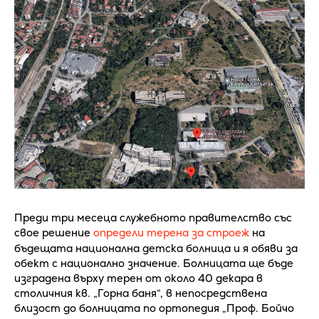
Преди три месеца служебното правителство със
свое решение
определи терена за строеж
на
бъдещата национална детска болница и я обяви за
обект с национално значение. Болницата ще бъде
изградена върху терен от около 40 декара в
столичния кв. „Горна баня“, в непосредствена
близост до болницата по ортопедия „Проф. Бойчо