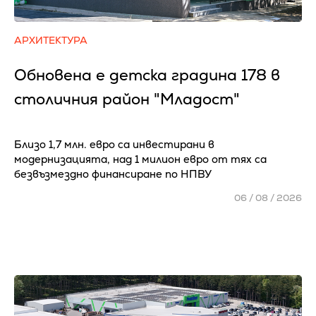
АРХИТЕКТУРА
Обновена е детска градина 178 в
столичния район "Младост"
Близо 1,7 млн. евро са инвестирани в
модернизацията, над 1 милион евро от тях са
безвъзмездно финансиране по НПВУ
06 / 08 / 2026