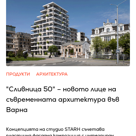
ПРОДУКТИ
АРХИТЕКТУРА
"Сливница 50" – новото лице на
съвременната архитектура във
Варна
Концепцията на студио STARH съчетава
пластична фасадна композиция с интегриран