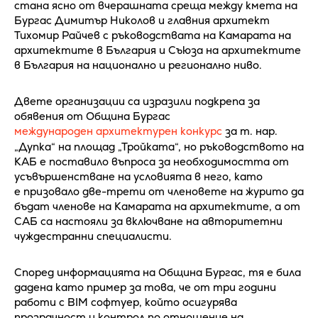
стана ясно от вчерашната среща между кмета на
Бургас Димитър Николов и главния архитект
Тихомир Райчев с ръководствата на Камарата на
архитектите в България и Съюза на архитектите
в България на национално и регионално ниво.
Двете организации са изразили подкрепа за
обявения от Община Бургас
международен архитектурен конкурс
за т. нар.
„Дупка“ на площад „Тройката“, но ръководството на
КАБ е поставило въпроса за необходимостта от
усъвършенстване на условията в него, като
е призовало две-трети от членовете на журито да
бъдат членове на Камарата на архитектите, а от
САБ са настояли за включване на авторитетни
чуждестранни специалисти.
Според информацията на Община Бургас, тя е била
дадена като пример за това, че от три години
работи с BIM софтуер, който осигурява
прозрачност и контрол по отношение на