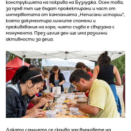
конструкцията на покрива на Бузлуджа. Осен това,
за пръв път ще бъдат прожектирани и част от
интервютата от кампанията „Неписани истории",
която документира личните спомени и
преживявания на хора, чиято съдба е свързана с
монумента. През целия ден ще има различни
активности за деца.
Докато слънцето се скрива зад върховете на