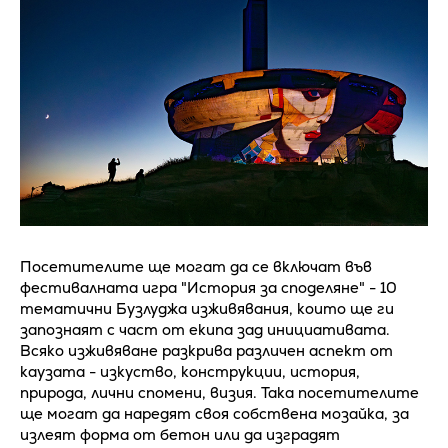
Посетителите ще могат да се включат във
фестивалната игра "История за споделяне" - 10
тематични Бузлуджа изживявания, които ще ги
запознаят с част от екипа зад инициативата.
Всяко изживяване разкрива различен аспект от
каузата - изкуство, конструкции, история,
природа, лични спомени, визия. Така посетителите
ще могат да наредят своя собствена мозайка, за
излеят форма от бетон или да изградят