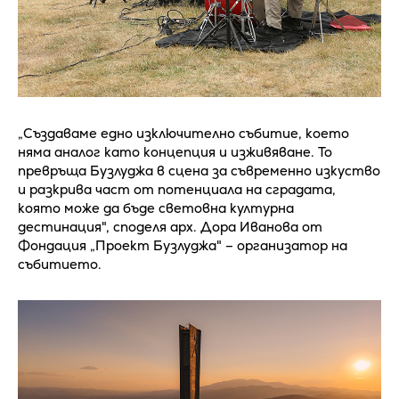
„Създаваме едно изключително събитие, което
няма аналог като концепция и изживяване. То
превръща Бузлуджа в сцена за съвременно изкуство
и разкрива част от потенциала на сградата,
която може да бъде световна културна
дестинация", споделя арх. Дора Иванова от
Фондация „Проект Бузлуджа" – организатор на
събитието.