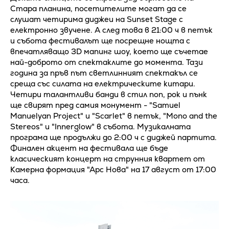
Стара планина, посетителите могат да се
слушат четирима диджеи на Sunset Stage с
електронно звучене. А след това в 21:00 ч в петък
и събота фестивалът ще посрещне нощта с
впечатляващо 3D мапинг шоу, което ще съчетае
най-доброто от спектаклите до момента. Тази
година за пръв път светлинният спектакъл се
среща със силата на електрическите китари.
Четири талантливи банди в стил поп, рок и пънк
ще свирят пред самия монумент - "Samuel
Manuelyan Project" и "Scarlet" в петък, "Mono and the
Stereos" и "Innerglow" в събота. Музикалната
програма ще продължи до 2:00 ч с диджей партита.
Финален акцент на фестивала ще бъде
класическият концерт на струнния квартет от
Камерна формация "Арс Нова" на 17 август от 17:00
часа.