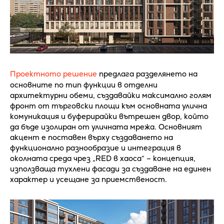
Проектното решение
предлага разделянето на
основните по тип функции в отделни
архитектурни обеми, създавайки максимално голям
фронт от търговски площи към основната улична
комуникация и буферирайки вътрешен двор, който
да бъде изолиран от уличната мрежа. Основният
акцент е поставен върху създаването на
функционално разнообразие и интеграция в
околната среда чрез „RED в хаоса“ – концепция,
използваща тухлени фасади за създаване на единен
характер и усещане за приемственост.