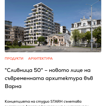
ПРОДУКТИ
АРХИТЕКТУРА
"Сливница 50" – новото лице на
съвременната архитектура във
Варна
Концепцията на студио STARH съчетава