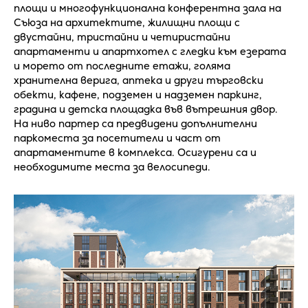
площи и многофункционална конферентна зала на
Съюза на архитектите, жилищни площи с
двустайни, тристайни и четиристайни
апартаменти и апартхотел с гледки към езерата
и морето от последните етажи, голяма
хранителна верига, аптека и други търговски
обекти, кафене, подземен и надземен паркинг,
градина и детска площадка във вътрешния двор.
На ниво партер са предвидени допълнителни
паркоместа за посетители и част от
апартаментите в комплекса. Осигурени са и
необходимите места за велосипеди.