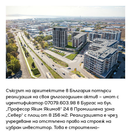
Съюзът на архитектите в България потърси
реализация на своя дългогодишен актив – имот с
идентификатор 07079.603.98 в Бургас на бул.
„Професор Яким Якимов“ 24 в Промишлена зона
„Север“ с площ от 8 156 м2. Реализацията е чрез
учредяване на отстъпено право на строеж на
избран инвеститор. Това е строително-