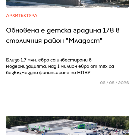
АРХИТЕКТУРА
Обновена е детска градина 178 в
столичния район "Младост"
Близо 1,7 млн. евро са инвестирани в
модернизацията, над 1 милион евро от тях са
безвъзмездно финансиране по НПВУ
06 / 08 / 2026