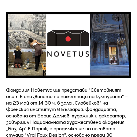
Фондация Новетус ще представи "Световният
опит в опазването на паметници на културата" –
на 23 май от 14:30 ч. в зала „Славейков" на
Френския институт в България. Фондацията,
основана от Борис Делчев, художник и декоратор,
завършил Националната художествена академия
„Боз-Ар" в Париж, е продължение на неговото
студио "Vrai Faux Design", основано преди 30