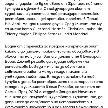
години, директно вдъхновено от Франция, нейната
култура и изкуство. С международен екип от
художници и занаятчии той реализира престижни
реставрационни и декоративни проекти в Париж,
Ню Йорк, Лондон и много други. Сред клиентите му
са имена като Guerrand-Hermès, Christian Louboutin,
Thierry Mugler, Philippe Starck и India Mahdavi.
Воден от стремежа да предаде натрупания опит,
както и до запълни практическото образование в
областта на изкуствата и занаятите в България,
Борис Делчев решава да създаде съвременна
ренесансова bottega – място за обучение и
съвместна работа между млади таланти и
утвърдени майстори. В тази перспектива той
купува и започва реставрацията на историческата
сграда на училището в село Рельово, на час път от
София. През 2024 г. създава Фондация Novetus с
мисията да насърчава изкуствата и занаятите, да
допринесе за опазването на историческото и
културното наследство и да изгради международна