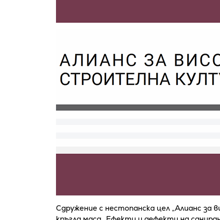
Сдружение с нестопанска цел „Алианс за в
кръгла маса „Ефекти и дефекти на саниран