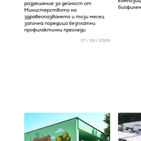
композиц
разрешение за дейност от
биофилен
Министерството на
здравеопазването и този месец
започна поредица безплатни
профилактични прегледи
07 / 08 / 2026