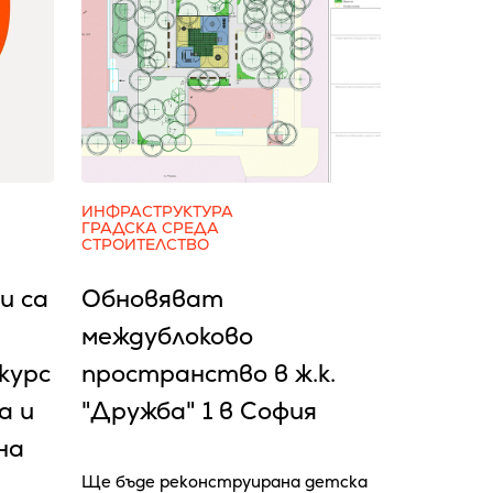
ИНФРАСТРУКТУРА
ГРАДСКА СРЕДА
СТРОИТЕЛСТВО
и са
Обновяват
междублоково
курс
пространство в ж.к.
а и
"Дружба" 1 в София
на
Ще бъде реконструирана детска