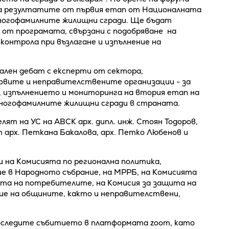
а резултатите от първия етап от Националната
многофамилните жилищни сгради. Ще бъдат
 от програмата, свързани с подобряване на
онтрола при възлагане и изпълнение на
ален дебат с експерти от сектора,
вите и неправителствените организации - за
, изпълнението и мониторинга на втория етап на
многофамилните жилищни сгради в страната.
ят на УС на АВСК арх. дипл. инж. Стоян Тодоров,
 арх. Петкана Бакалова, арх. Петко Любенов и
 на Комисията по регионална политика,
е в Народното събрание, на МРРБ, на Комисията
ита на потребителите, на Комисия за защита на
ие на общините, както и неправителствени,
роследите събитието в платформата zoom, като