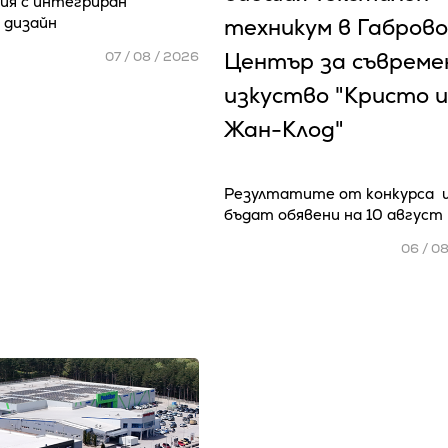
ия с интегриран
 дизайн
техникум в Габрово
Център за съвреме
07 / 08 / 2026
изкуство "Кристо и
Жан-Клод"
Резултатите от конкурса 
бъдат обявени на 10 август
06 / 0