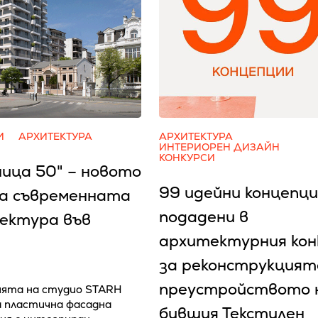
И
АРХИТЕКТУРА
АРХИТЕКТУРА
ИНТЕРИОРЕН ДИЗАЙН
КОНКУРСИ
ница 50" – новото
99 идейни концепци
на съвременната
подадени в
ектура във
архитектурния кон
за реконструкцият
преустройството 
ята на студио STARH
 пластична фасадна
бившия Текстилен