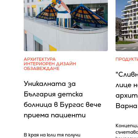
АРХИТЕКТУРА
ПРОДУКТ
ИНТЕРИОРЕН ДИЗАЙН
ОБЗАВЕЖДАНЕ
"Слив
Уникалната за
лице 
България детска
архит
болница в Бургас вече
Варна
приема пациенти
Концепци
съчетава
В края на юли тя получи