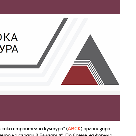
исока строителна култура” (
АВСК
) организира
ето на сгради в България“. По време на форума