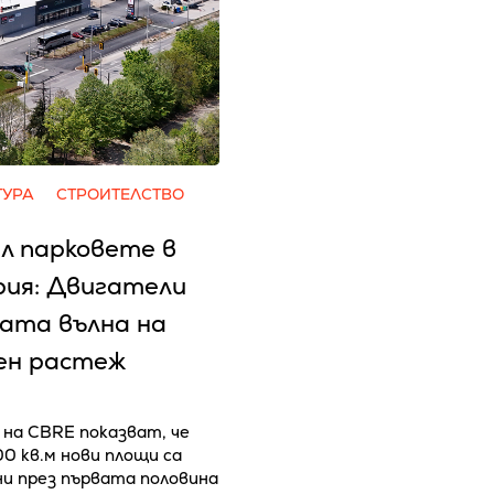
ТУРА
СТРОИТЕЛСТВО
л парковете в
рия: Двигатели
вата вълна на
ен растеж
на CBRE показват, че
00 кв.м нови площи са
и през първата половина