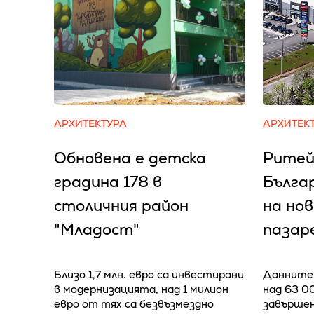
АРХИТЕКТУРА
АРХИТЕК
Обновена е детска
Ритей
градина 178 в
Бълга
столичния район
на но
"Младост"
пазар
Близо 1,7 млн. евро са инвестирани
Данните 
в модернизацията, над 1 милион
над 63 0
евро от тях са безвъзмездно
завършен