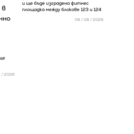
и ще бъде изградена фитнес
 в
площадка между блокове 123 и 124
нно
06 / 08 / 2026
ще
8 / 2026