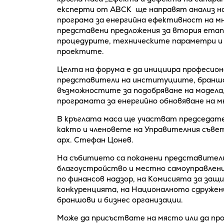
експерти от АВСК ще направят анализ н
програма за енергийна ефективност на 
представени предложения за втория етап
процедурите, техническите параметри и к
проектите.
Целта на форума е да инициира професион
представители на институциите, браншо
възможностите за подобряване на модела
програмата за енергийно обновяване на 
В кръглата маса ще участват председател
както и членовете на Управителния съвет
арх. Стефан Цонев.
На събитието са поканени представители
благоустройство и местно самоуправлени
по финансов надзор, на Комисията за защ
конкуренцията, на Националното сдружен
браншови и бизнес организации.
Може да присъствате на място или да п