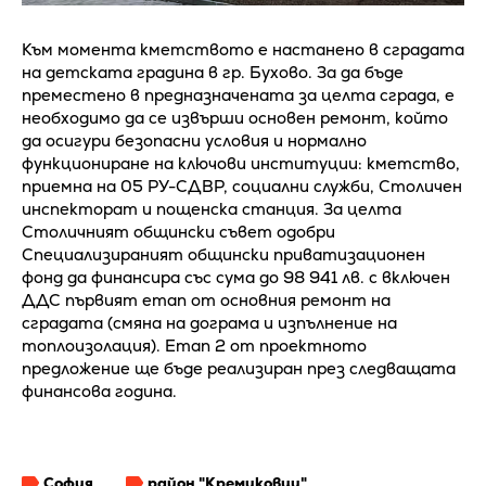
Към момента кметството е настанено в сградата
на детската градина в гр. Бухово. За да бъде
преместено в предназначената за целта сграда, е
необходимо да се извърши основен ремонт, който
да осигури безопасни условия и нормално
функциониране на ключови институции: кметство,
приемна на 05 РУ-СДВР, социални служби, Столичен
инспекторат и пощенска станция. За целта
Столичният общински съвет одобри
Специализираният общински приватизационен
фонд да финансира със сума до 98 941 лв. с включен
ДДС първият етап от основния ремонт на
сградата (смяна на дограма и изпълнение на
топлоизолация). Етап 2 от проектното
предложение ще бъде реализиран през следващата
финансова година.
София
район "Кремиковци"