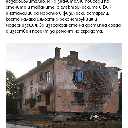
незадоволително. Има значителни повреди по
стените и таваните, а електрическите и ВиК
инсталации са морално и физически остарели,
което налага цялостна реконструкция и
модернизация. За изграждането на достъпна среда
е изготвен проект за ремонт на сградата.