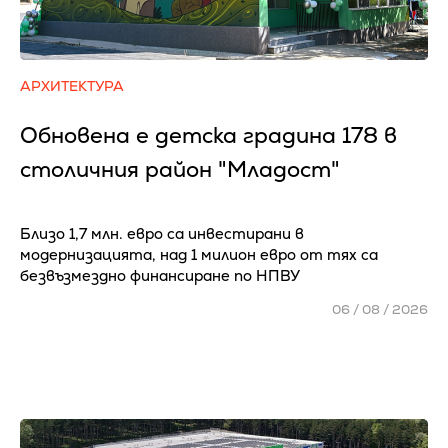
АРХИТЕКТУРА
Обновена е детска градина 178 в
столичния район "Младост"
Близо 1,7 млн. евро са инвестирани в
модернизацията, над 1 милион евро от тях са
безвъзмездно финансиране по НПВУ
06 / 08 / 2026