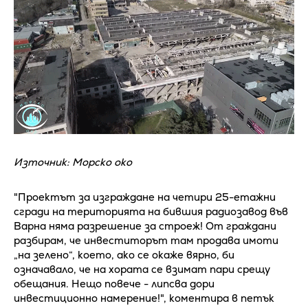
Източник: Морско око
"Проектът за изграждане на четири 25-етажни
сгради на територията на бившия радиозавод във
Варна няма разрешение за строеж! От граждани
разбирам, че инвеститорът там продава имоти
„на зелено“, което, ако се окаже вярно, би
означавало, че на хората се взимат пари срещу
обещания. Нещо повече - липсва дори
инвестиционно намерение!", коментира в петък