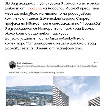
3D визуализации, публикувани в социалната мрежа
Linkedin от
профила
на Радослав Иванов преди пет
месеца, показваха на мястото на радиозавода
комплекс от шест 25-етажни сгради. Според
профила на Иванов той е специалист по "Продажби"
в изграждащия се Исторически парк край Варна,
около който също текат дискусии.
Визуализациите, които бяха публикувани с
коментара "Стартираме и нещо мащабно в град
Варна!", сега са свалени от платформата.