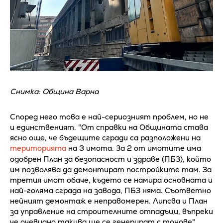
Снимка: Община Варна
Според него това е най-сериозният проблем, но не
и единственият. "От справки на Общината става
ясно още, че бъдещите сгради са разположени на
територията
на 3 имота. За 2 от имотите има
одобрен План за безопасност и здраве (ПБЗ), който
им позволява да демонтират постройките там. За
третия имот обаче, където се намира основната и
най-голяма сграда на завода, ПБЗ няма. Съответно
нейният демонтаж е неправомерен. Липсва и План
за управление на строителните отпадъци, въпреки
че очевидно такива ще се генерират с тонове",