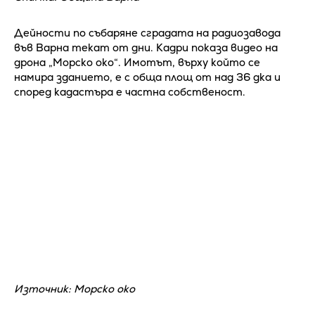
Дейности по събаряне сградата на радиозавода
във Варна текат от дни. Кадри показа видео на
дрона „Морско око“. Имотът, върху който се
намира зданието, е с обща площ от над 36 дка и
според кадастъра е частна собственост.
Източник: Морско око