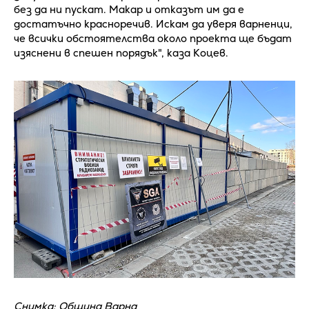
без да ни пускат. Макар и отказът им да е
достатъчно красноречив. Искам да уверя варненци,
че всички обстоятелства около проекта ще бъдат
изяснени в спешен порядък", каза Коцев.
Снимка: Община Варна