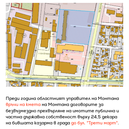
Преди година областният управител на Монтана
връчи на кмета
на Монтана договорите за
безвъзмездно прехвърляне на имотите публична и
частна държавна собственост върху 24,5 декара
на бившата казарма в града
до бул. "Трети март"
.