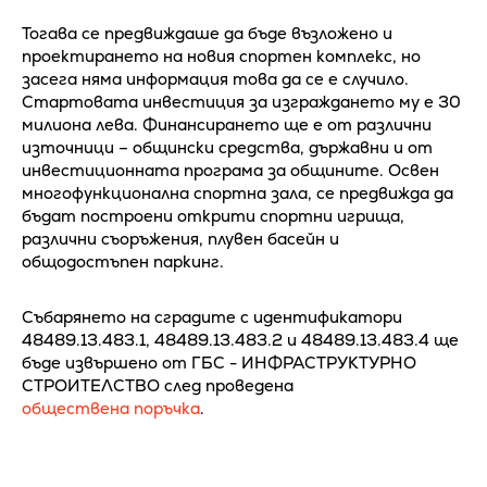
Тогава се предвиждаше да бъде възложено и
проектирането на новия спортен комплекс, но
засега няма информация това да се е случило.
Стартовата инвестиция за изграждането му е 30
милиона лева. Финансирането ще е от различни
източници – общински средства, държавни и от
инвестиционната програма за общините. Освен
многофункционална спортна зала, се предвижда да
бъдат построени открити спортни игрища,
различни съоръжения, плувен басейн и
общодостъпен паркинг.
Събарянето на сградите с идентификатори
48489.13.483.1, 48489.13.483.2 и 48489.13.483.4 ще
бъде извършено от ГБС - ИНФРАСТРУКТУРНО
СТРОИТЕЛСТВО след проведена
обществена поръчка
.