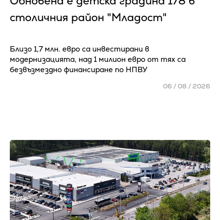
Обновена е детска градина 178 в
столичния район "Младост"
Близо 1,7 млн. евро са инвестирани в
модернизацията, над 1 милион евро от тях са
безвъзмездно финансиране по НПВУ
06 / 08 / 2026