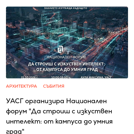
АРХИТЕКТУРА
СЪБИТИЯ
УАСГ организира Национален
форум "Да строиш с изкуствен
интелект: от кампуса до умния
град"