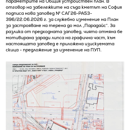
параметрите на Общия устройствен план. В
отговор на забележките на съда кметът на София
подписа нова заповед № САГ26-РА53-
396/22.06.2026 г. за служебно изменение на План
за застрояване на терена до мол „Парадайс“. За
разлика от предходната заповед, чиято отмяна бе
мотивирана заради липса на графична част, към
настоящата заповед е приложена изискуемата
скица - предложение за изменение на ПУП.