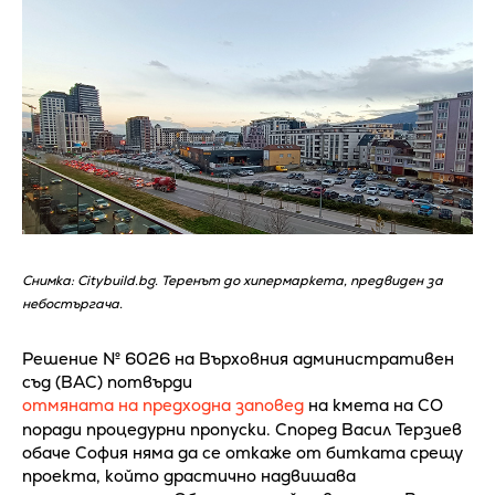
Снимка: Citybuild.bg. Теренът до хипермаркета, предвиден за
небостъргача.
Решение № 6026 на Върховния административен
съд (ВАС) потвърди
отмяната на предходна заповед
на кмета на СО
поради процедурни пропуски. Според Васил Терзиев
обаче София няма да се откаже от битката срещу
проекта, който драстично надвишава