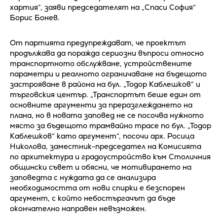
хартия“, заяви председателят на „Спаси София“
Борис Бонев.
От партията предупреждават, че проектът
продължава да поражда сериозни въпроси относно
транспортното обслужване, устройствените
параметри и реалното ограничаване на бъдещото
застрояване в района на бул. „Тодор Каблешков“ и
търговския център. „Транспортът беше един от
основните аргументи за преразглеждането на
плана, но в новата заповед не се посочва нужното
място за бъдещото трамвайно трасе по бул. „Тодор
Каблешков“ като аргумент“, посочи арх. Росица
Николова, заместник-председател на Комисията
по архитектура и градоустройство към Столичния
общински съвет и обясни, че мотивирането на
заповедта с нуждата да се анализира
необходимостта от нови спирки е безспорен
аргумент, с който небостъргачът да бъде
окончателно направен невъзможен.