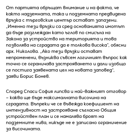
От партията обръщат внимание и на факта, че
както надземната, така и подземната предвидена
връзка с търговския център остават запазени.
„Именно тези връзки са сред основанията имотът
да бъде разглеждан като ъглов по смисъла на
Закона за устройство на територията и това
позволява на сградата да е толкова висока”, обясни
арх. Николова. „Ако тези връзки остават
непроменени, възниква съвсем логичният въпрос как
точно се ограничава застрояването и дали изобщо
се постига заявената цел на новата заповед“,
заяви Борис Бонев.
Според Спаси София липсва и най-важният отговор
– каква ще бъде максималната височина на
сградата. Въпреки че се въвежда коефициент на
интензивност на застрояване съгласно Общия
устройствен план и се намалява броят на
подземните нива, никъде не е записано ограничение
за височината.