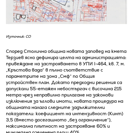
Източник: СО
Според Столична община новата заповед на кмета
Терзиев ясно дефинира целта на администрацията:
привеждане на застрояването в УПИ I-464, кв. 7, м.
„Кръстова вада“ в пълно съответствие с
параметрите на зона „Смф“ по Общия
устройствен план. Докато предходни решения са
допускали 55-етажен небостъргач с височина 215
метра чрез неправилно прилагане на законови
изключения за ъглови имоти, новата процедура на
общината налага следните задължителни
показатели: коефициент на интензивност (Кинт)
3,5 (вместо досегашното „без ограничение“),
максимална плътност на застрояване 60% и
минимална озеленена площ 40%.